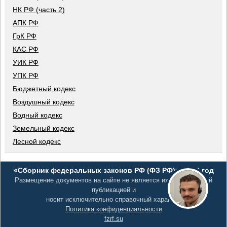
НК РФ (часть 2)
АПК РФ
ГрК РФ
КАС РФ
УИК РФ
УПК РФ
Бюджетный кодекс
Воздушный кодекс
Водный кодекс
Земельный кодекс
Лесной кодекс
«Сборник федеральных законов РФ (ФЗ РФ)», 2026 год
Размещение документов на сайте не является их официальной
публикацией и
носит исключительно справочный характер
Политика конфиденциальности
fzrf.su