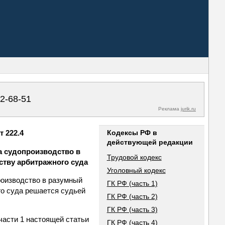
02-68-51
Реклама
jurik.ru
 222.4
Кодексы РФ в
действующей редакции
а судопроизводство в
Трудовой кодекс
ству арбитражного суда
Уголовный кодекс
роизводство в разумный
ГК РФ (часть 1)
го суда решается судьей
ГК РФ (часть 2)
ГК РФ (часть 3)
части 1 настоящей статьи
ГК РФ (часть 4)