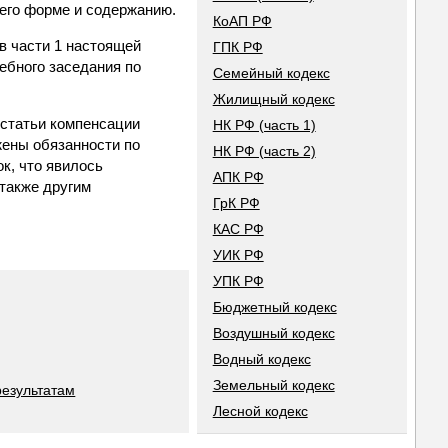
его форме и содержанию.
КоАП РФ
в части 1 настоящей
ГПК РФ
ебного заседания по
Семейный кодекс
Жилищный кодекс
 статьи компенсации
НК РФ (часть 1)
жены обязанности по
НК РФ (часть 2)
к, что явилось
АПК РФ
 также другим
ГрК РФ
КАС РФ
УИК РФ
УПК РФ
Бюджетный кодекс
Воздушный кодекс
Водный кодекс
Земельный кодекс
результатам
Лесной кодекс