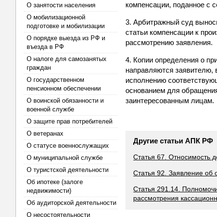
компенсации, поданное с 
О занятости населения
О мобилизационной
3. Арбитражный суд вынос
подготовке и мобилизации
статьи компенсации к прои
О порядке выезда из РФ и
рассмотрению заявления.
въезда в РФ
О налоге для самозанятых
4. Копии определения о пр
граждан
направляются заявителю, в
О государственном
исполнению соответствующе
пенсионном обеспечении
основанием для обращения
заинтересованным лицам.
О воинской обязанности и
военной службе
О защите прав потребителей
О ветеранах
Другие статьи АПК РФ
О статусе военнослужащих
Статья 67. Относимость д
О муниципальной службе
О туристской деятельности
Статья 92. Заявление об 
Об ипотеке (залоге
Статья 291.14. Полномоч
недвижимости)
рассмотрения кассационн
Об аудиторской деятельности
О несостоятельности