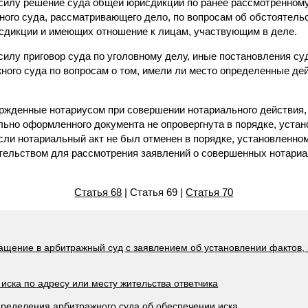
 силу решение суда общей юрисдикции по ранее рассмотренном
ного суда, рассматривающего дело, по вопросам об обстоятель
дикции и имеющих отношение к лицам, участвующим в деле.
силу приговор суда по уголовному делу, иные постановления су
ного суда по вопросам о том, имели ли место определенные де
ержденные нотариусом при совершении нотариального действия,
льно оформленного документа не опровергнута в порядке, устан
если нотариальный акт не был отменен в порядке, установленно
ельством для рассмотрения заявлений о совершенных нотариа
Статья 68
| Статья 69 |
Статья 70
ращение в арбитражный суд с заявлением об установлении фактов
иска по адресу или месту жительства ответчика
пределения арбитражного суда об обеспечении иска