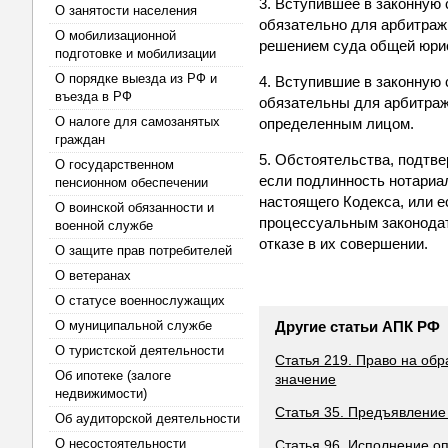
3. Вступившее в законную
О занятости населения
обязательно для арбитраж
О мобилизационной
решением суда общей юрис
подготовке и мобилизации
О порядке выезда из РФ и
4. Вступившие в законную 
въезда в РФ
обязательны для арбитраж
О налоге для самозанятых
определенным лицом.
граждан
5. Обстоятельства, подтв
О государственном
если подлинность нотариа
пенсионном обеспечении
настоящего Кодекса, или 
О воинской обязанности и
процессуальным законодат
военной службе
отказе в их совершении.
О защите прав потребителей
О ветеранах
О статусе военнослужащих
О муниципальной службе
Другие статьи АПК РФ
О туристской деятельности
Статья 219. Право на об
Об ипотеке (залоге
значение
недвижимости)
Статья 35. Предъявление 
Об аудиторской деятельности
О несостоятельности
Статья 96. Исполнение о