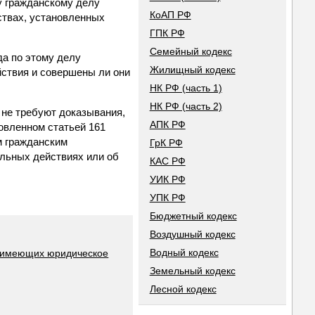
у гражданскому делу
КоАП РФ
ствах, установленных
ГПК РФ
Семейный кодекс
да по этому делу
Жилищный кодекс
йствия и совершены ли они
НК РФ (часть 1)
НК РФ (часть 2)
 не требуют доказывания,
АПК РФ
овленном статьей 161
м гражданским
ГрК РФ
льных действиях или об
КАС РФ
УИК РФ
УПК РФ
Бюджетный кодекс
Воздушный кодекс
Водный кодекс
, имеющих юридическое
Земельный кодекс
Лесной кодекс