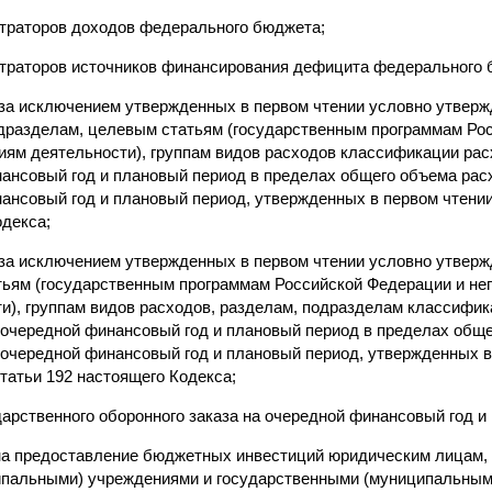
траторов доходов федерального бюджета;
траторов источников финансирования дефицита федерального 
за исключением утвержденных в первом чтении условно утвер
одразделам, целевым статьям (государственным программам Ро
ям деятельности), группам видов расходов классификации ра
ансовый год и плановый период в пределах общего объема ра
ансовый год и плановый период, утвержденных в первом чтении,
одекса;
за исключением утвержденных в первом чтении условно утвер
тьям (государственным программам Российской Федерации и н
и), группам видов расходов, разделам, подразделам классифи
очередной финансовый год и плановый период в пределах общ
очередной финансовый год и плановый период, утвержденных в 
статьи 192 настоящего Кодекса;
арственного оборонного заказа на очередной финансовый год и
на предоставление бюджетных инвестиций юридическим лицам,
ипальными) учреждениями и государственными (муниципальным