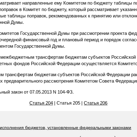
атривает направленные ему Комитетом по бюджету таблицы по
поправок в Комитет по бюджету, который рассматривает указан
ые таблицы поправок, рекомендованных к принятию или отклоне
нной Думы.
омитетов Государственной Думы при рассмотрении проекта фед
чередной финансовый год и плановый период и порядок соглас
ментом Государственной Думы.
о межбюджетным трансфертам бюджетам субъектов Российской
етных фондов Российской Федерации осуществляется Комитето
м трансфертам бюджетам субъектов Российской Федерации ра
их предварительного рассмотрения Комитетом Совета Федераци
ьный закон от 07.05.2013 N 104-ФЗ.
Статья 204
| Статья 205 |
Статья 206
и исполнения бюджетов, установленные федеральными законами