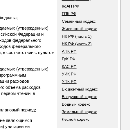
КоАП РФ
ГПК РФ
бюджета;
Семейный кодекс
ждаемых (утвержденных)
Жилищный кодекс
ссийской Федерации и
НК РФ (часть 1)
сходов федерального
НК РФ (часть 2)
сходов федерального
АПК РФ
 в соответствии с пунктом
ГрК РФ
КАС РФ
ждаемых (утвержденных)
УИК РФ
епрограммным
кации расходов
УПК РФ
его объема расходов
Бюджетный кодекс
первом чтении, в
Воздушный кодекс
Водный кодекс
 плановый период;
Земельный кодекс
Лесной кодекс
 не являющимся
и) унитарными