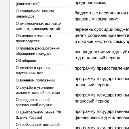
предприятиями;
(банкротстве)
О социальной защите
бюджетные ассигнования н
инвалидов
правовым компаниям;
О ежемесячных выплатах
семьям, имеющим детей
перечень субсидий бюджет
целях софинансирования в
Об исполнительном
производстве
и органов местного самоуп
О порядке рассмотрения
распределение между суб
обращений граждан
год и плановый период;
Об обороне
О службе в органах
программу предоставления
внутренних дел
программу государственны
О военном положении
плановый период;
О службе в уголовно-
исполнительной системе
программу государственны
О государственной
плановый период;
гражданской службе
программу государственны
О Центральном банке РФ
финансовый год и плановы
(Банке России)
О требованиях пожарной
программу государственны