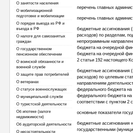
О занятости населения
перечень главных админис
О мобилизационной
подготовке и мобилизации
перечень главных админис
О порядке выезда из РФ и
бюджетные ассигнования (
въезда в РФ
расходов) по разделам, п
О налоге для самозанятых
непрограммным направлени
граждан
бюджета на очередной фин
О государственном
бюджета на очередной фин
пенсионном обеспечении
2 статьи 192 настоящего К
О воинской обязанности и
военной службе
бюджетные ассигнования (
О защите прав потребителей
расходов) по целевым ста
О ветеранах
направлениям деятельност
федерального бюджета на 
О статусе военнослужащих
федерального бюджета на 
О муниципальной службе
соответствии с пунктом 2 
О туристской деятельности
Об ипотеке (залоге
основные показатели госуд
недвижимости)
бюджетные ассигнования 
Об аудиторской деятельности
государственными (муниц
О несостоятельности