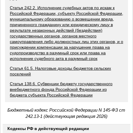
Статья 242.2. Исполнение судебных актов по искам к
Российской Федерации, субъекту Российской Федерации,
муниципальному образованию о возмещении вреда,
причиненного гражданину или юридическому лицу в
результате незаконных действий (бездействия)
государственных органов, органов местного
самоуправления либо должностных лиц этих органов, и о
присуждении компенсации за нарушение права на
судопроизводство в разумный срок или права на
исполнение судебного акта в разумный срок
Статья 61.5. Налоговые доходы бюджетов сельских
поселений
Статья 138.6. Субвенции бюджету государственного
внебюджетного фонда Российской Федерации из
бюджета субъекта Российской Федерации
Бюджетный кодекс Российской Федерации N 145-ФЗ ст
242.13-1 (действующая редакция 2026)
Кодексы РФ в действующей редакции