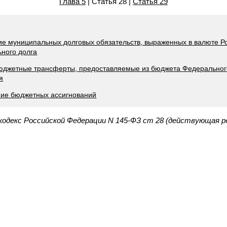
Глава 5
| Статья 28 |
Статья 29
ие муниципальных долговых обязательств, выраженных в валюте Р
ьного долга
бюджетные трансферты, предоставляемые из бюджета Федеральног
я
ние бюджетных ассигнований
одекс Российской Федерации N 145-ФЗ ст 28 (действующая ре