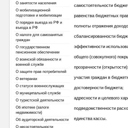
О занятости населения
самостоятельности бюдже
О мобилизационной
подготовке и мобилизации
равенства бюджетных прав
О порядке выезда из РФ и
полноты отражения доходо
въезда в РФ
О налоге для самозанятых
сбалансированности бюдж
граждан
эффективности использов
О государственном
пенсионном обеспечении
общего (совокупного) пок
О воинской обязанности и
военной службе
прозрачности (открытости)
О защите прав потребителей
участия граждан в бюджет
О ветеранах
О статусе военнослужащих
достоверности бюджета;
О муниципальной службе
адресности и целевого ха
О туристской деятельности
Об ипотеке (залоге
подведомственности расх
недвижимости)
единства кассы.
Об аудиторской деятельности
О несостоятельности