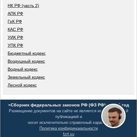
НК РФ (часть 2)
АПК РФ
ГрК РФ
КАС РФ
УИК РФ
УПК РФ
Бюджетный кодекс
Воздушный кодекс
Водный кодекс
Земельный кодекс
Лесной кодекс
«Сборник федеральных законов РФ (ФЗ РФ)», 2026 год
Размещение документов на сайте не является их официальной
публикацией и
носит исключительно справочный характер
Политика конфиденциальности
fzrf.su