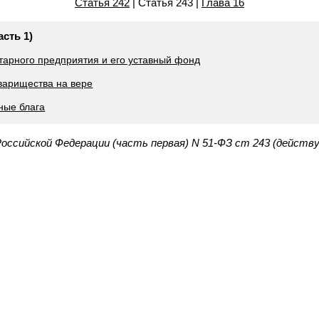
Статья 242
| Статья 243 |
Глава 16
асть 1)
итарного предприятия и его уставный фонд
оварищества на вере
ные блага
Российской Федерации (часть первая) N 51-ФЗ ст 243 (действ