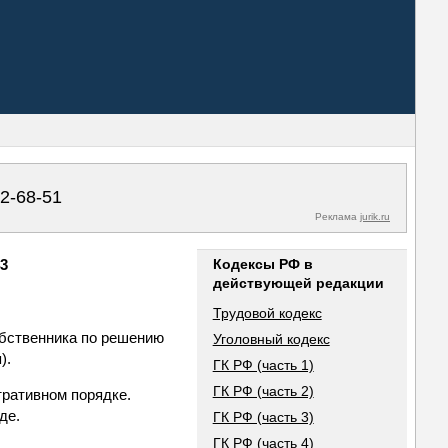
02-68-51
Реклама
jurik.ru
43
Кодексы РФ в
действующей редакции
Трудовой кодекс
обственника по решению
Уголовный кодекс
).
ГК РФ (часть 1)
ГК РФ (часть 2)
тративном порядке.
де.
ГК РФ (часть 3)
ГК РФ (часть 4)