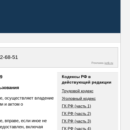
02-68-51
Реклама
jurik.ru
69
Кодексы РФ в
действующей редакции
льзования
Трудовой кодекс
ие, осуществляет владение
Уголовный кодекс
и и актом о
ГК РФ (часть 1)
ГК РФ (часть 2)
, вправе, если иное не
ГК РФ (часть 3)
редоставлен, включая
ГК РФ (часть 4)