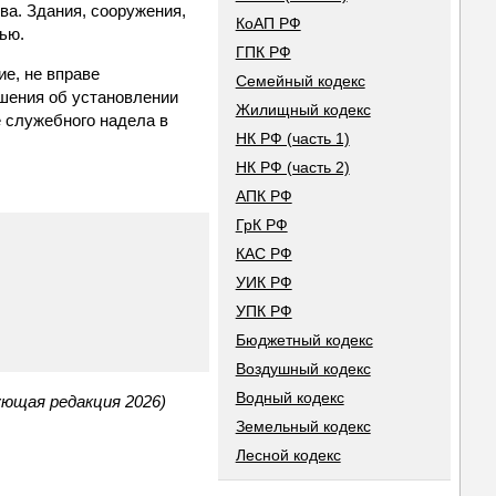
ва. Здания, сооружения,
КоАП РФ
ью.
ГПК РФ
ие, не вправе
Семейный кодекс
шения об установлении
Жилищный кодекс
е служебного надела в
НК РФ (часть 1)
НК РФ (часть 2)
АПК РФ
ГрК РФ
КАС РФ
УИК РФ
УПК РФ
Бюджетный кодекс
Воздушный кодекс
Водный кодекс
ующая редакция 2026)
Земельный кодекс
Лесной кодекс