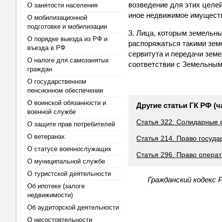
возведение для этих целей
О занятости населения
иное недвижимое имуществ
О мобилизационной
подготовке и мобилизации
3. Лица, которым земельны
О порядке выезда из РФ и
распоряжаться такими зем
въезда в РФ
сервитута и передачи земе
О налоге для самозанятых
соответствии с Земельным
граждан
О государственном
пенсионном обеспечении
О воинской обязанности и
Другие статьи ГК РФ (ч
военной службе
Статья 322. Солидарные 
О защите прав потребителей
О ветеранах
Статья 214. Право госуда
О статусе военнослужащих
Статья 296. Право опера
О муниципальной службе
О туристской деятельности
Гражданский кодекс 
Об ипотеке (залоге
недвижимости)
Об аудиторской деятельности
О несостоятельности