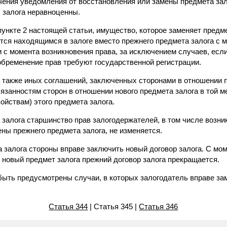
чения уведомления от восстановления или замены предмета зало
 залога неравноценны.
 пункте 2 настоящей статьи, имущество, которое заменяет предме
ется находящимся в залоге вместо прежнего предмета залога с 
и с момента возникновения права, за исключением случаев, если
обременение прав требуют государственной регистрации.
а также иных соглашений, заключенных сторонами в отношении 
язанностям сторон в отношении нового предмета залога в той ме
ойствам) этого предмета залога.
 залога старшинство прав залогодержателей, в том числе возн
ны прежнего предмета залога, не изменяется.
 залога стороны вправе заключить новый договор залога. С мо
 новый предмет залога прежний договор залога прекращается.
 быть предусмотрены случаи, в которых залогодатель вправе за
.
Статья 344
| Статья 345 |
Статья 346