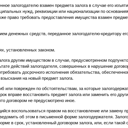
нное залогодателю взамен предмета залога в случае его изъяти
ципальных нужд, реквизиции или национализации по основаниям
акже право требовать предоставления имущества взамен предме
нием денежных средств, переданное залогодателю-кредитору ег
ях, установленных законом.
залога другим имуществом в случае, предусмотренном подпункто
ьтате действий залогодателя, совершенных в нарушение договор
требовать досрочного исполнения обязательства, обеспеченного
 взыскания на новый предмет залога.
гиб или поврежден по обстоятельствам, за которые залогодержат
рок вправе восстановить предмет залога или заменить его дру
что договором не предусмотрено иное.
ийся воспользоваться правом на восстановление или замену пр
ведомить об этом в письменной форме залогодержателя. Залог
орме в срок, установленный договором залога, или, если такой с