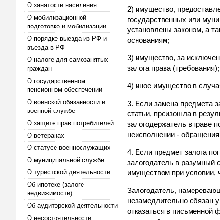
О занятости населения
2) имущество, предоставле
О мобилизационной
государственных или муни
подготовке и мобилизации
установлены законом, а т
О порядке выезда из РФ и
основаниям;
въезда в РФ
3) имущество, за исключе
О налоге для самозанятых
залога права (требования);
граждан
О государственном
4) иное имущество в случа
пенсионном обеспечении
О воинской обязанности и
3. Если замена предмета 
военной службе
статьи, произошла в резул
О защите прав потребителей
залогодержатель вправе по
неисполнении - обращения
О ветеранах
О статусе военнослужащих
4. Если предмет залога по
О муниципальной службе
залогодатель в разумный с
О туристской деятельности
имуществом при условии, 
Об ипотеке (залоге
Залогодатель, намеревающ
недвижимости)
незамедлительно обязан у
Об аудиторской деятельности
отказаться в письменной ф
О несостоятельности