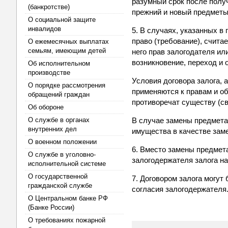
разумный срок после полу
(банкротстве)
прежний и новый предметы
О социальной защите
инвалидов
5. В случаях, указанных в
право (требование), счита
О ежемесячных выплатах
семьям, имеющим детей
него прав залогодателя ил
возникновение, переход и 
Об исполнительном
производстве
Условия договора залога, 
О порядке рассмотрения
применяются к правам и об
обращений граждан
противоречат существу (св
Об обороне
О службе в органах
В случае замены предмета
внутренних дел
имущества в качестве заме
О военном положении
6. Вместо замены предмета
О службе в уголовно-
залогодержателя залога на
исполнительной системе
О государственной
7. Договором залога могут
гражданской службе
согласия залогодержателя
О Центральном банке РФ
(Банке России)
О требованиях пожарной