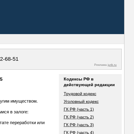
02-68-51
Реклама
jurik.ru
45
Кодексы РФ в
действующей редакции
Трудовой кодекс
ругим имуществом.
Уголовный кодекс
ГК РФ (часть 1)
ися в залоге:
ГК РФ (часть 2)
тате переработки или
ГК РФ (часть 3)
ГК РФ (часть 4)