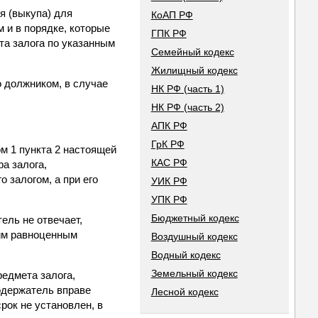
я (выкупа) для
КоАП РФ
 и в порядке, которые
ГПК РФ
та залога по указанным
Семейный кодекс
Жилищный кодекс
о должником, в случае
НК РФ (часть 1)
НК РФ (часть 2)
АПК РФ
ГрК РФ
м 1 пункта 2 настоящей
КАС РФ
а залога,
 залогом, а при его
УИК РФ
УПК РФ
Бюджетный кодекс
ель не отвечает,
гим равноценным
Воздушный кодекс
Водный кодекс
Земельный кодекс
едмета залога,
одержатель вправе
Лесной кодекс
рок не установлен, в