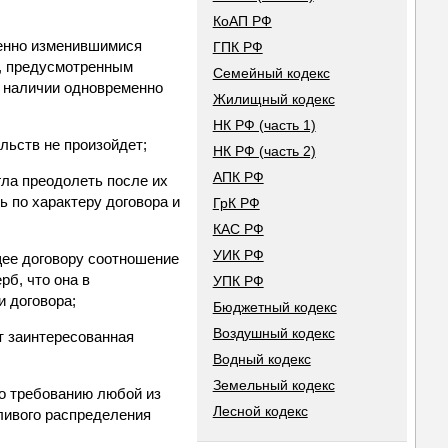
КоАП РФ
венно изменившимися
ГПК РФ
м, предусмотренным
Семейный кодекс
и наличии одновременно
Жилищный кодекс
НК РФ (часть 1)
ельств не произойдет;
НК РФ (часть 2)
АПК РФ
гла преодолеть после их
ь по характеру договора и
ГрК РФ
КАС РФ
УИК РФ
щее договору соотношение
б, что она в
УПК РФ
и договора;
Бюджетный кодекс
Воздушный кодекс
ет заинтересованная
Водный кодекс
Земельный кодекс
по требованию любой из
Лесной кодекс
ливого распределения