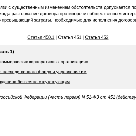
связи с существенным изменением обстоятельств допускается п
когда расторжение договора противоречит общественным интер
о превышающий затраты, необходимые для исполнения договор
Статья 450.1
| Статья 451 |
Статья 452
асть 1)
коммерческих корпоративных организациях
ие наследственного фонда и управление им
ажданина безвестно отсутствующим
Российской Федерации (часть первая) N 51-ФЗ ст 451 (действ