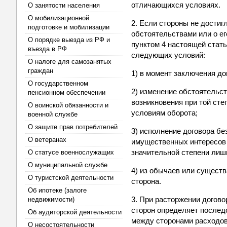
отличающихся условиях.
О занятости населения
О мобилизационной
2. Если стороны не дости
подготовке и мобилизации
обстоятельствами или о ег
О порядке выезда из РФ и
пунктом 4 настоящей стат
въезда в РФ
следующих условий:
О налоге для самозанятых
граждан
1) в момент заключения до
О государственном
2) изменение обстоятельст
пенсионном обеспечении
возникновения при той сте
О воинской обязанности и
условиям оборота;
военной службе
О защите прав потребителей
3) исполнение договора б
О ветеранах
имущественных интересов 
значительной степени лиши
О статусе военнослужащих
О муниципальной службе
4) из обычаев или существ
О туристской деятельности
сторона.
Об ипотеке (залоге
3. При расторжении догов
недвижимости)
сторон определяет послед
Об аудиторской деятельности
между сторонами расходов,
О несостоятельности