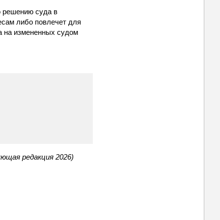
о решению суда в
есам либо повлечет для
а на измененных судом
ующая редакция 2026)