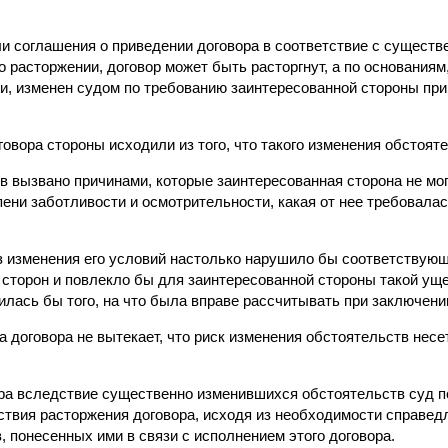
гли соглашения о приведении договора в соответствие с сущест
о расторжении, договор может быть расторгнут, а по основания
ьи, изменен судом по требованию заинтересованной стороны пр
говора стороны исходили из того, что такого изменения обстоят
в вызвано причинами, которые заинтересованная сторона не мо
пени заботливости и осмотрительности, какая от нее требовалас
ез изменения его условий настолько нарушило бы соответствую
сторон и повлекло бы для заинтересованной стороны такой ущер
лась бы того, на что была вправе рассчитывать при заключени
а договора не вытекает, что риск изменения обстоятельств нес
ора вследствие существенно изменившихся обстоятельств суд 
ствия расторжения договора, исходя из необходимости справед
 понесенных ими в связи с исполнением этого договора.