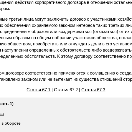
щения действия корпоративного договора в отношении остальных
ором.
ные третьи лица могут заключить договор с участниками хозяйс
ях обеспечения охраняемого законом интереса таких третьих л
 определенным образом или воздерживаться (отказаться) от их 
енным образом на общем собрании участников общества, согла
ию обществом, приобретать или отчуждать доли в его уставном
и наступлении определенных обстоятельств либо воздерживать
пределенных обстоятельств. К этому договору соответственно п
ном договоре соответственно применяются к соглашению о созда
тановлено законом или не вытекает из существа отношений стор
Статья 67.1
| Статья 67.2 |
Статья 67.3
асть 1)
ра
в в обороте