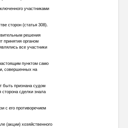
аключенного участниками
ве сторон (статья 308).
ствительным решения
нт принятия органом
являлись все участники
 настоящим пунктом само
ми, совершенных на
ет быть признана судом
я сторона сделки знала
зи с его противоречием
ле (акции) хозяйственного