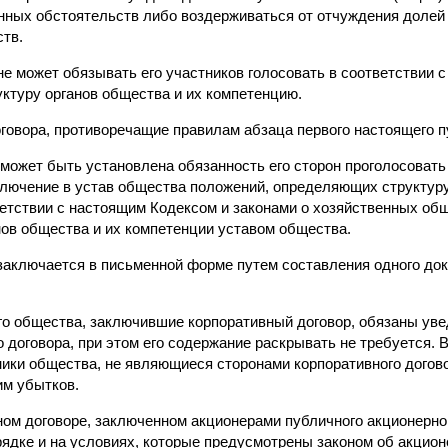
нных обстоятельств либо воздерживаться от отчуждения долей 
тв.
не может обязывать его участников голосовать в соответствии с
уктуру органов общества и их компетенцию.
говора, противоречащие правилам абзаца первого настоящего п
может быть установлена обязанность его сторон проголосоват
ключение в устав общества положений, определяющих структуру
ветствии с настоящим Кодексом и законами о хозяйственных об
нов общества и их компетенции уставом общества.
 заключается в письменной форме путем составления одного док
ого общества, заключившие корпоративный договор, обязаны ув
 договора, при этом его содержание раскрывать не требуется. 
ники общества, не являющиеся сторонами корпоративного догово
им убытков.
ом договоре, заключенном акционерами публичного акционерно
рядке и на условиях, которые предусмотрены законом об акцио