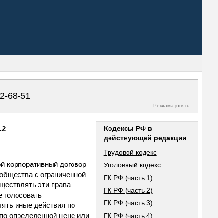
02-68-51
Реклама
jurik.ru
.2
Кодексы РФ в
действующей редакции
Трудовой кодекс
ой корпоративный договор
Уголовный кодекс
 общества с ограниченной
ГК РФ (часть 1)
уществлять эти права
ГК РФ (часть 2)
е голосовать
ГК РФ (часть 3)
ять иные действия по
 по определенной цене или
ГК РФ (часть 4)