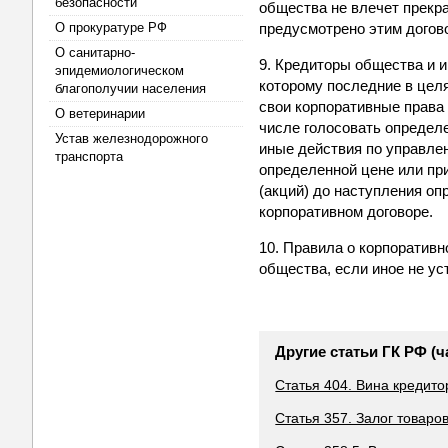
безопасности
общества не влечет прекра
О прокуратуре РФ
предусмотрено этим догов
О санитарно-
9. Кредиторы общества и и
эпидемиологическом
которому последние в цел
благополучии населения
свои корпоративные права
О ветеринарии
числе голосовать определ
Устав железнодорожного
иные действия по управлен
транспорта
определенной цене или пр
(акций) до наступления о
корпоративном договоре.
10. Правила о корпоратив
общества, если иное не ус
Другие статьи ГК РФ (ч
Статья 404. Вина кредито
Статья 357. Залог товаро