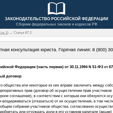
ЗАКОНОДАТЕЛЬСТВО РОССИЙСКОЙ ФЕДЕРАЦИИ
Сборник федеральных законов и кодексов РФ
сть 1)
→ Статья 67.2
тная консультация юриста. Горячая линия:
8 (800) 3
йской Федерации (часть первая) от 30.11.1994 N 51-ФЗ ст 67
ный договор
го общества или некоторые из них вправе заключить между соб
орпоративных прав (договор об осуществлении прав участников
рное соглашение), в соответствии с которым они обязуются ос
воздерживаться (отказаться) от их осуществления, в том числ
общем собрании участников общества, согласованно осуществл
обретать или отчуждать доли в его уставном капитале (акции)