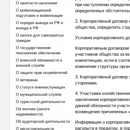
О занятости населения
при наступлении определе
О мобилизационной
определенных обстоятельс
подготовке и мобилизации
2. Корпоративный договор 
О порядке выезда из РФ и
общества, определять стр
въезда в РФ
О налоге для самозанятых
Условия корпоративного до
граждан
О государственном
Корпоративным договором 
пенсионном обеспечении
участников общества за в
компетенцию, если в соот
О воинской обязанности и
военной службе
изменение структуры орга
О защите прав потребителей
3. Корпоративный договор
О ветеранах
сторонами.
О статусе военнослужащих
4. Участники хозяйственн
О муниципальной службе
заключения корпоративного
О туристской деятельности
данной обязанности участ
Об ипотеке (залоге
возмещения причиненных 
недвижимости)
Об аудиторской деятельности
Информация о корпоративн
раскрыта в пределах, в по
О несостоятельности