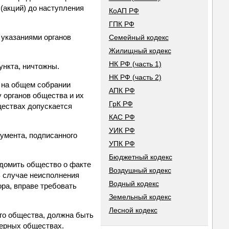
(акций) до наступления
КоАП РФ
ГПК РФ
 указаниями органов
Семейный кодекс
Жилищный кодекс
НК РФ (часть 1)
ункта, ничтожны.
НК РФ (часть 2)
ь на общем собрании
АПК РФ
 органов общества и их
ГрК РФ
ществах допускается
КАС РФ
УИК РФ
умента, подписанного
УПК РФ
Бюджетный кодекс
едомить общество о факте
Воздушный кодекс
В случае неисполнения
Водный кодекс
ра, вправе требовать
Земельный кодекс
Лесной кодекс
го общества, должна быть
нерных обществах.