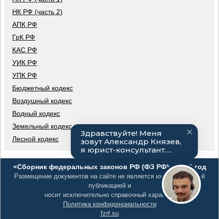
НК РФ (часть 2)
АПК РФ
ГрК РФ
КАС РФ
УИК РФ
УПК РФ
Бюджетный кодекс
Воздушный кодекс
Водный кодекс
Земельный кодекс
Лесной кодекс
«Сборник федеральных законов РФ (ФЗ РФ)», 2026 год
Размещение документов на сайте не является их официальной
публикацией и
носит исключительно справочный характер
Политика конфиденциальности
fzrf.su