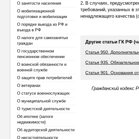
2. В случаях, предусмотр
О занятости населения
требований, указанных в э
О мобилизационной
ненадлежащего качества (с
подготовке и мобилизации
О порядке выезда из РФ и
въезда в РФ
О налоге для самозанятых
Другие статьи ГК РФ (ч
граждан
О государственном
Статья 950. Дополнитель
пенсионном обеспечении
Статья 935. Обязательно
О воинской обязанности и
военной службе
Статья 901. Основания о
О защите прав потребителей
О ветеранах
Гражданский кодекс 
О статусе военнослужащих
О муниципальной службе
О туристской деятельности
Об ипотеке (залоге
недвижимости)
Об аудиторской деятельности
О несостоятельности