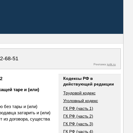
02-68-51
Реклама
jurik.ru
82
Кодексы РФ в
действующей редакции
ащей таре и (или)
Трудовой кодекс
Уголовный кодекс
ю без тары и (или)
ГК РФ (часть 1)
родавца затарить и (или)
ГК РФ (часть 2)
т из договора, существа
ГК РФ (часть 3)
ГК РФ (часть 4)