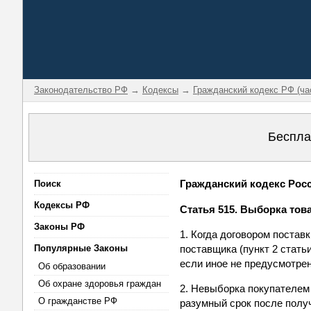
Законодательство РФ
→
Кодексы
→
Гражданский кодекс РФ (ча
Беспла
Гражданский кодекс Росси
Поиск
Кодексы РФ
Статья 515. Выборка тов
Законы РФ
1. Когда договором поста
Популярные Законы
поставщика (пункт 2 стать
если иное не предусмотре
Об образовании
Об охране здоровья граждан
2. Невыборка покупателем 
О гражданстве РФ
разумный срок после получ