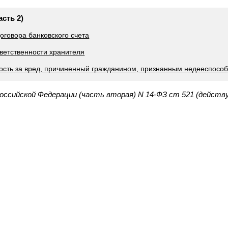
асть 2)
оговора банковского счета
тветственности хранителя
ность за вред, причиненный гражданином, признанным недееспосо
Российской Федерации (часть вторая) N 14-ФЗ ст 521 (действ