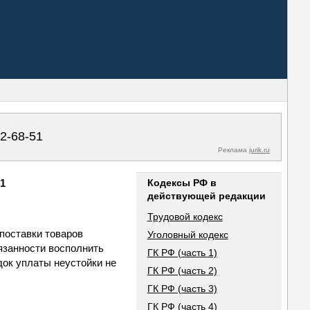
02-68-51
Реклама
jurik.ru
21
Кодексы РФ в
действующей редакции
Трудовой кодекс
 поставки товаров
Уголовный кодекс
язанности восполнить
ГК РФ (часть 1)
док уплаты неустойки не
ГК РФ (часть 2)
ГК РФ (часть 3)
ГК РФ (часть 4)