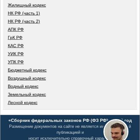
Жилищный кодекс
НК РФ (часть 1)
НК РФ (часть 2)
АПК РФ
ГрК РФ
КАС РФ
УИК РФ
УПК РФ
Бюджетный кодекс
Воздушный кодекс
Водный кодекс
Земельный кодекс
Лесной кодекс
«Сборник федеральных законов РФ (ФЗ РФ)», 2026 год
Размещение документов на сайте не является их официальной
публикацией и
носит исключительно справочный характер