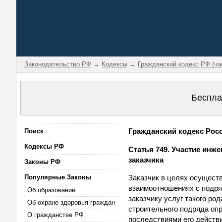
Законодательство РФ
→
Кодексы
→
Гражданский кодекс РФ (ча
Беспла
Гражданский кодекс Росси
Поиск
Кодексы РФ
Статья 749. Участие инж
заказчика
Законы РФ
Популярные Законы
Заказчик в целях осуществ
взаимоотношениях с подря
Об образовании
заказчику услуг такого ро
Об охране здоровья граждан
строительного подряда оп
О гражданстве РФ
последствиями его действ