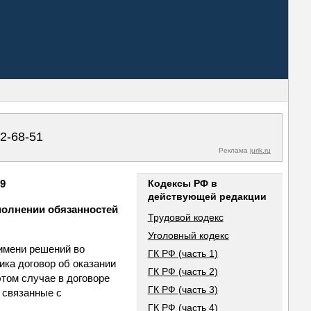
02-68-51
Реклама
jurik.ru
49
Кодексы РФ в
действующей редакции
ыполнении обязанностей
Трудовой кодекс
Уголовный кодекс
 имени решений во
ГК РФ (часть 1)
ка договор об оказании
ГК РФ (часть 2)
этом случае в договоре
ГК РФ (часть 3)
 связанные с
ГК РФ (часть 4)