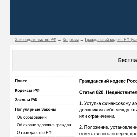
Законодательство РФ
→
Кодексы
→
Гражданский кодекс РФ (ча
Беспла
Гражданский кодекс Росси
Поиск
Кодексы РФ
Статья 828. Недействите
Законы РФ
1. Уступка финансовому аг
Популярные Законы
должником либо между кли
или ограничении.
Об образовании
Об охране здоровья граждан
2. Положение, установленн
О гражданстве РФ
ответственности перед до