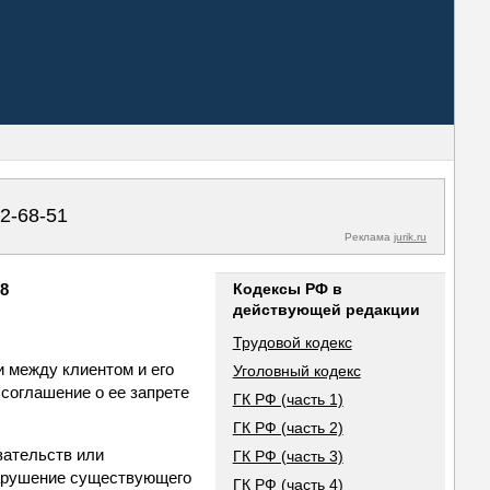
02-68-51
Реклама
jurik.ru
28
Кодексы РФ в
действующей редакции
Трудовой кодекс
и между клиентом и его
Уголовный кодекс
соглашение о ее запрете
ГК РФ (часть 1)
ГК РФ (часть 2)
зательств или
ГК РФ (часть 3)
 нарушение существующего
ГК РФ (часть 4)