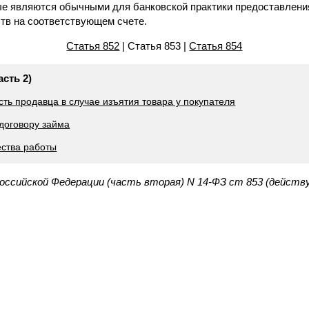
орые являются обычными для банковской практики предоставлен
тв на соответствующем счете.
Статья 852
| Статья 853 |
Статья 854
асть 2)
сть продавца в случае изъятия товара у покупателя
 договору займа
ества работы
Российской Федерации (часть вторая) N 14-ФЗ ст 853 (действ