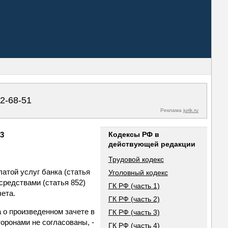
02-68-51
Реклама
jurik.ru
53
Кодексы РФ в
действующей редакции
Трудовой кодекс
латой услуг банка (статья
Уголовный кодекс
средствами (статья 852)
ГК РФ (часть 1)
чета.
ГК РФ (часть 2)
 о произведенном зачете в
ГК РФ (часть 3)
оронами не согласованы, -
ГК РФ (часть 4)