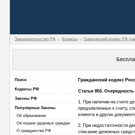
Законодательство РФ
→
Кодексы
→
Гражданский кодекс РФ (ча
Беспла
Гражданский кодекс Росси
Поиск
Кодексы РФ
Статья 855. Очередность
Законы РФ
1. При наличии на счете д
Популярные Законы
предъявленных к счету, сп
клиента и других документ
Об образовании
Об охране здоровья граждан
2. При недостаточности д
О гражданстве РФ
списание денежных средст