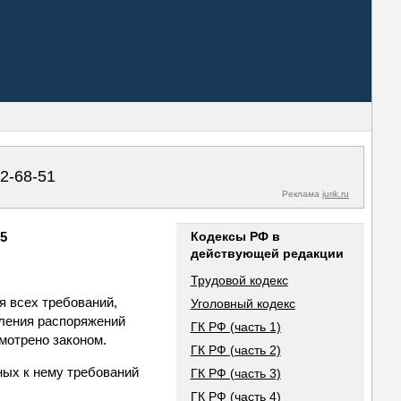
02-68-51
Реклама
jurik.ru
55
Кодексы РФ в
действующей редакции
Трудовой кодекс
я всех требований,
Уголовный кодекс
пления распоряжений
ГК РФ (часть 1)
смотрено законом.
ГК РФ (часть 2)
ных к нему требований
ГК РФ (часть 3)
ГК РФ (часть 4)