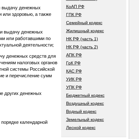
КоАП РФ
и выдачу денежных
и или здоровью, а также
ГПК РФ
Семейный кодекс
Жилищный кодекс
ли выдачу денежных
ими или работавшими по
НК РФ (часть 1)
ектуальной деятельности;
НК РФ (часть 2)
АПК РФ
чу денежных средств для
учениям налоговых органов
ГрК РФ
тной системы Российской
КАС РФ
ние и перечисление сумм
УИК РФ
УПК РФ
ие других денежных
Бюджетный кодекс
Воздушный кодекс
Водный кодекс
Земельный кодекс
в порядке календарной
Лесной кодекс