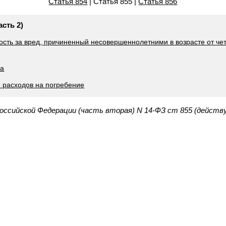
Статья 854
| Статья 855 |
Статья 856
асть 2)
ность за вред, причиненный несовершеннолетними в возрасте от че
ка
 расходов на погребение
Российской Федерации (часть вторая) N 14-ФЗ ст 855 (действ