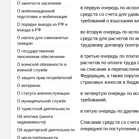
О занятости населения
в первую очередь по исп
О мобилизационной
средств со счета для удов
подготовке и мобилизации
требований о взыскании а
О порядке выезда из РФ и
въезда в РФ
во вторую очередь по ис
О налоге для самозанятых
средств для расчетов по 
граждан
трудовому договору (контр
О государственном
в третью очередь по плат
пенсионном обеспечении
расчетов по оплате труда 
О воинской обязанности и
на списание и перечислен
военной службе
Федерации, а также поруче
О защите прав потребителей
страховых взносов в бюд
О ветеранах
в четвертую очередь по 
О статусе военнослужащих
требований;
О муниципальной службе
О туристской деятельности
в пятую очередь по други
Об ипотеке (залоге
Списание средств со счета
недвижимости)
очередности поступления 
Об аудиторской деятельности
О несостоятельности