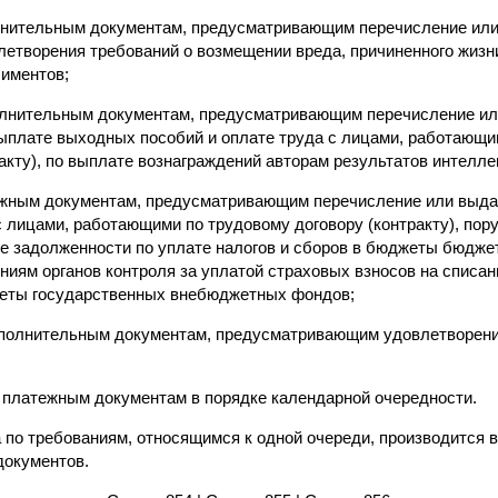
олнительным документам, предусматривающим перечисление ил
летворения требований о возмещении вреда, причиненного жизн
лиментов;
полнительным документам, предусматривающим перечисление и
выплате выходных пособий и оплате труда с лицами, работающ
акту), по выплате вознаграждений авторам результатов интелл
ежным документам, предусматривающим перечисление или выда
с лицами, работающими по трудовому договору (контракту), пор
ие задолженности по уплате налогов и сборов в бюджеты бюдже
ниям органов контроля за уплатой страховых взносов на списа
жеты государственных внебюджетных фондов;
исполнительным документам, предусматривающим удовлетворен
м платежным документам в порядке календарной очередности.
 по требованиям, относящимся к одной очереди, производится 
документов.