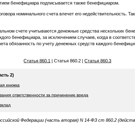
стием бенефициара подписывается также бенефициаром.
говора номинального счета влечет его недействительность. Так
инальном счете учитываются денежные средства нескольких бен
дого бенефициара, за исключением случаев, когда в соответст
чета обязанность по учету денежных средств каждого бенефици
Статья 860.1
| Статья 860.2 |
Статья 860.3
асть 2)
ная книжка
вания ответственности за причинение вреда
вклад
оссийской Федерации (часть вторая) N 14-ФЗ ст 860.2 (дейст