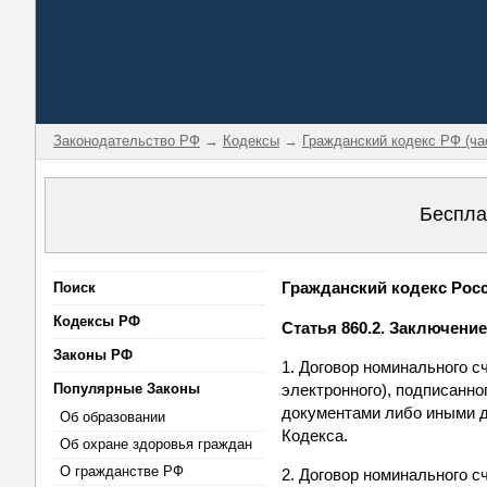
Законодательство РФ
→
Кодексы
→
Гражданский кодекс РФ (ча
Беспла
Гражданский кодекс Росси
Поиск
Кодексы РФ
Статья 860.2. Заключени
Законы РФ
1. Договор номинального с
Популярные Законы
электронного), подписанн
документами либо иными да
Об образовании
Кодекса.
Об охране здоровья граждан
О гражданстве РФ
2. Договор номинального с