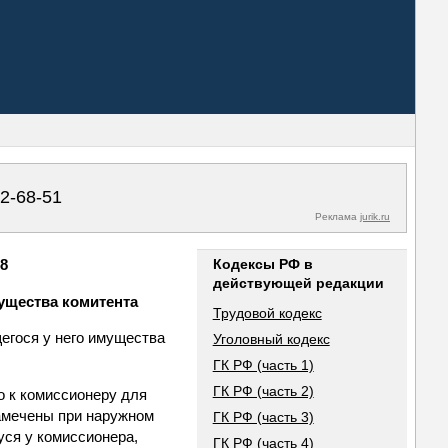
02-68-51
Реклама
jurik.ru
98
Кодексы РФ в
действующей редакции
мущества комитента
Трудовой кодекс
щегося у него имущества
Уголовный кодекс
ГК РФ (часть 1)
ГК РФ (часть 2)
о к комиссионеру для
замечены при наружном
ГК РФ (часть 3)
уся у комиссионера,
ГК РФ (часть 4)