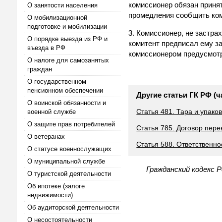
комиссионер обязан приня
О занятости населения
промедления сообщить ком
О мобилизационной
подготовке и мобилизации
3. Комиссионер, не застра
О порядке выезда из РФ и
комитент предписал ему з
въезда в РФ
комиссионером предусмотр
О налоге для самозанятых
граждан
О государственном
пенсионном обеспечении
Другие статьи ГК РФ (ч
О воинской обязанности и
Статья 481. Тара и упако
военной службе
О защите прав потребителей
Статья 785. Договор пере
О ветеранах
Статья 588. Ответственно
О статусе военнослужащих
О муниципальной службе
Гражданский кодекс 
О туристской деятельности
Об ипотеке (залоге
недвижимости)
Об аудиторской деятельности
О несостоятельности