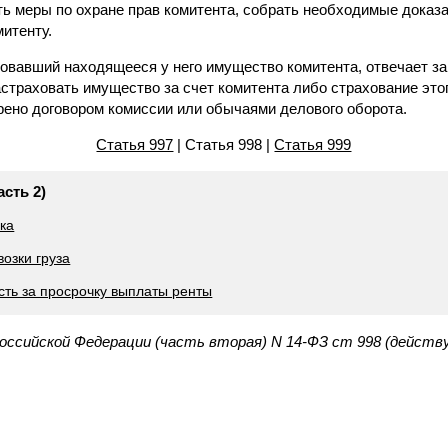
ть меры по охране прав комитента, собрать необходимые доказа
итенту.
ховавший находящееся у него имущество комитента, отвечает за 
астраховать имущество за счет комитента либо страхование эт
ено договором комиссии или обычаями делового оборота.
Статья 997
| Статья 998 |
Статья 999
асть 2)
вка
возки груза
сть за просрочку выплаты ренты
Российской Федерации (часть вторая) N 14-ФЗ ст 998 (действ