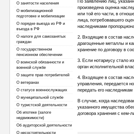
По заявлению лиц, указан
О занятости населения
произведена оценка насле
О мобилизационной
или той его части, в отно
подготовке и мобилизации
лица, потребовавшего оце
О порядке выезда из РФ и
наследниками пропорциона
въезда в РФ
О налоге для самозанятых
2. Входящие в состав насл
граждан
драгоценные металлы и ка
О государственном
хранение по договору в со
пенсионном обеспечении
3. Если нотариусу стало и
О воинской обязанности и
орган исполнительной влас
военной службе
О защите прав потребителей
4. Входящее в состав насл
О ветеранах
управления, передается но
передать его наследникам 
О статусе военнослужащих
О муниципальной службе
В случае, когда наследов
О туристской деятельности
указанного имущества обе
Об ипотеке (залоге
договора хранения с кем-
недвижимости)
Об аудиторской деятельности
О несостоятельности