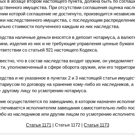
ных в абзаце втором настоящего пункта, должна быть по согл
дственного имущества. При отсутствии соглашения оценка нас
шении которой соглашение не достигнуто, производится независ
нки наследственного имущества, с последующим распределени
льно стоимости полученного каждым из них наследства.
едства наличные деньги вносятся в депозит нотариуса, а валют
мни, изделия из них и не требующие управления ценные бумаги
ответствии со статьей 921 настоящего Кодекса.
звестно, что в состав наследства входит оружие, он уведомляе
ти, уполномоченный в сфере оборота оружия, или его территор
едства и не указанное в пунктах 2 и 3 настоящей статьи имущес
тариусом по договору на хранение кому-либо из наследников, а
- другому лицу по усмотрению нотариуса.
ание осуществляется по завещанию, в котором назначен исполни
спечивается исполнителем завещания самостоятельно либо по
либо из наследников или другим лицом по усмотрению исполните
Статья 1171
| Статья 1172 |
Статья 1173