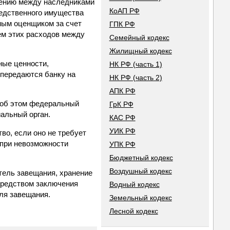
ашению между наследниками
КоАП РФ
ледственного имущества
имым оценщиком за счет
ГПК РФ
ем этих расходов между
Семейный кодекс
Жилищный кодекс
ные ценности,
НК РФ (часть 1)
 передаются банку на
НК РФ (часть 2)
АПК РФ
т об этом федеральный
ГрК РФ
иальный орган.
КАС РФ
УИК РФ
тво, если оно не требует
 при невозможности
УПК РФ
Бюджетный кодекс
Воздушный кодекс
тель завещания, хранение
средством заключения
Водный кодекс
ля завещания.
Земельный кодекс
Лесной кодекс