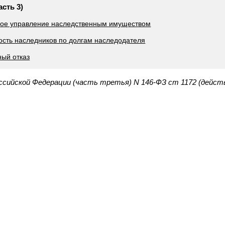
асть 3)
ьное управление наследственным имуществом
ность наследников по долгам наследодателя
ный отказ
оссийской Федерации (часть третья) N 146-ФЗ ст 1172 (дейст