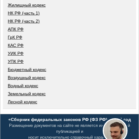
Жилищный кодекс
НК РФ (часть 1)
НК РФ (часть 2)
АПК РФ
ГрК РФ
КАС РФ
УИК РФ
УПК РФ
Бюджетный кодекс
Воздушный кодекс
Водный кодекс
Земельный кодекс
Лесной кодекс
«Сборник федеральных законов РФ (ФЗ РФ)», 2026 год
Размещение документов на сайте не является их официальной
публикацией и
носит исключительно справочный характер