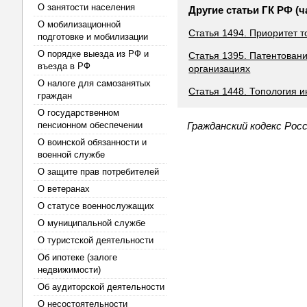
О занятости населения
Другие статьи ГК РФ (ч
О мобилизационной
Статья 1494. Приоритет т
подготовке и мобилизации
О порядке выезда из РФ и
Статья 1395. Патентован
въезда в РФ
организациях
О налоге для самозанятых
Статья 1448. Топология 
граждан
О государственном
пенсионном обеспечении
Гражданский кодекс Рос
О воинской обязанности и
военной службе
О защите прав потребителей
О ветеранах
О статусе военнослужащих
О муниципальной службе
О туристской деятельности
Об ипотеке (залоге
недвижимости)
Об аудиторской деятельности
О несостоятельности