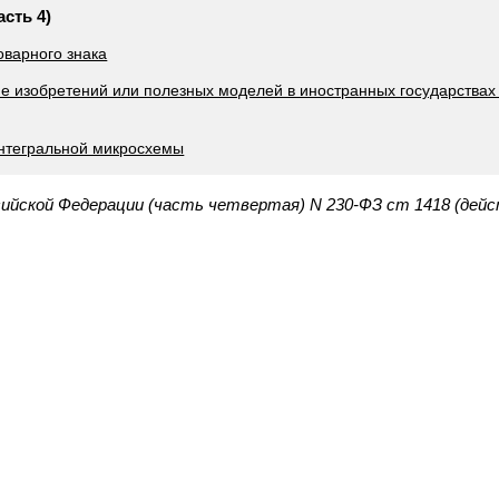
асть 4)
оварного знака
ие изобретений или полезных моделей в иностранных государствах
интегральной микросхемы
сийской Федерации (часть четвертая) N 230-ФЗ ст 1418 (дей