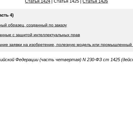
Статья 1424
| Статья 1425 |
Статья 1426
асть 4)
ый образец, созданный по заказу
занные с защитой интеллектуальных прав
ание заявки на изобретение, полезную модель или промышленный
сийской Федерации (часть четвертая) N 230-ФЗ ст 1425 (дей