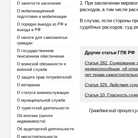
2. При заключении мирово
О занятости населения
расходов, в том числе рас
О мобилизационной
подготовке и мобилизации
В случае, если стороны п
О порядке выезда из РФ и
судебных расходов, суд ре
въезда в РФ
О налоге для самозанятых
граждан
О государственном
Другие статьи ГПК РФ
пенсионном обеспечении
Статья 282. Содержание 
О воинской обязанности и
недееспособным, об огра
военной службе
лет права самостоятельн
О защите прав потребителей
Статья 325. Действия су
О ветеранах
О статусе военнослужащих
Статья 10. Гласность суд
О муниципальной службе
О туристской деятельности
Гражданский процессу
Об ипотеке (залоге
недвижимости)
Об аудиторской деятельности
О несостоятельности