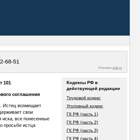
02-68-51
Реклама
jurik.ru
т 101
Кодексы РФ в
действующей редакции
ового соглашения
Трудовой кодекс
я. Истец возмещает
Уголовный кодекс
ддерживает свои
ГК РФ (часть 1)
 иска, все понесенные
ГК РФ (часть 2)
по просьбе истца
ГК РФ (часть 3)
ГК РФ (часть 4)