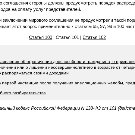
го соглашения стороны должны предусмотреть порядок распре
ходов на оплату услуг представителей.
ри заключении мирового соглашения не предусмотрели такой по
шает этот вопрос применительно к статьям 95, 97, 99 и 100 нас
Статья 100
| Статья 101 |
Статья 102
заявления об ограничении дееспособности гражданина, о признан
ничении или о лишении несовершеннолетнего в возрасте от четыр
о распоряжаться своими доходами
да первой инстанции после получения апелляционных жалобы, пре
ебного разбирательства
альный кодекс Российской Федерации N 138-ФЗ ст 101 (дейст