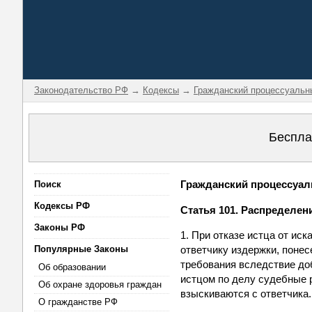
Законодательство РФ
→
Кодексы
→
Гражданский процессуальн
Беспла
Гражданский процессуаль
Поиск
Кодексы РФ
Статья 101. Распределен
Законы РФ
1. При отказе истца от и
Популярные Законы
ответчику издержки, понес
требования вследствие до
Об образовании
истцом по делу судебные р
Об охране здоровья граждан
взыскиваются с ответчика.
О гражданстве РФ