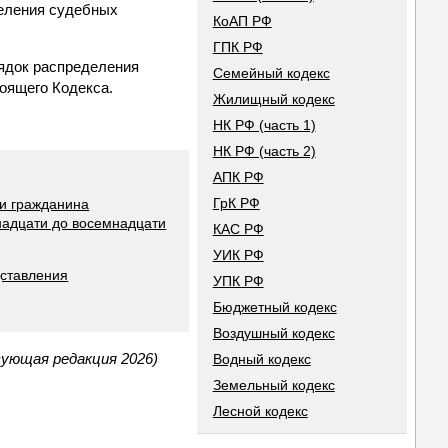
деления судебных
КоАП РФ
ГПК РФ
рядок распределения
Семейный кодекс
тоящего Кодекса.
Жилищный кодекс
НК РФ (часть 1)
НК РФ (часть 2)
АПК РФ
ГрК РФ
ии гражданина
надцати до восемнадцати
КАС РФ
УИК РФ
дставления
УПК РФ
Бюджетный кодекс
Воздушный кодекс
вующая редакция 2026)
Водный кодекс
Земельный кодекс
Лесной кодекс