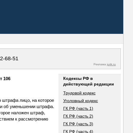
02-68-51
Реклама
jurik.ru
т 106
Кодексы РФ в
действующей редакции
Трудовой кодекс
о штрафа лицо, на которое
Уголовный кодекс
ли об уменьшении штрафа.
ГК РФ (часть 1)
оторое наложен штраф,
ГК РФ (часть 2)
тствием к рассмотрению
ГК РФ (часть 3)
ГК РФ (часть 4)