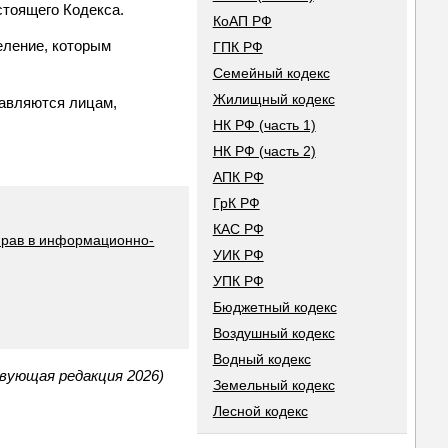
стоящего Кодекса.
КоАП РФ
еление, которым
ГПК РФ
Семейный кодекс
Жилищный кодекс
равляются лицам,
НК РФ (часть 1)
НК РФ (часть 2)
АПК РФ
ГрК РФ
КАС РФ
прав в информационно-
УИК РФ
УПК РФ
Бюджетный кодекс
Воздушный кодекс
Водный кодекс
твующая редакция 2026)
Земельный кодекс
Лесной кодекс