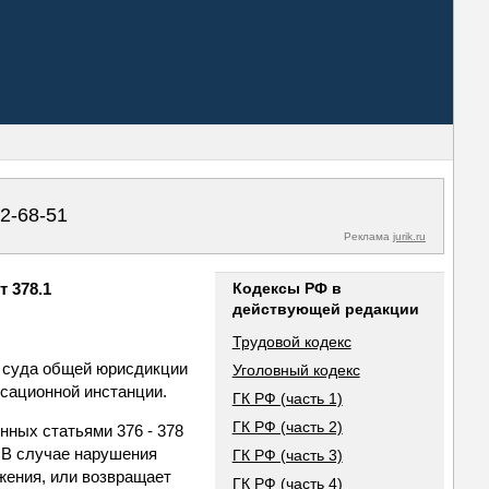
02-68-51
Реклама
jurik.ru
 378.1
Кодексы РФ в
действующей редакции
Трудовой кодекс
о суда общей юрисдикции
Уголовный кодекс
ссационной инстанции.
ГК РФ (часть 1)
ГК РФ (часть 2)
нных статьями 376 - 378
 В случае нарушения
ГК РФ (часть 3)
жения, или возвращает
ГК РФ (часть 4)