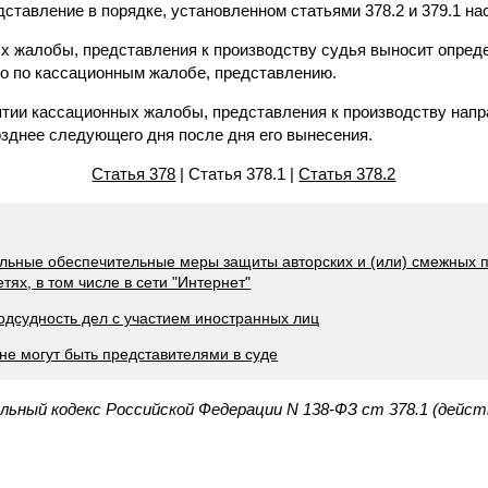
ставление в порядке, установленном статьями 378.2 и 379.1 на
ых жалобы, представления к производству судья выносит опред
о по кассационным жалобе, представлению.
ятии кассационных жалобы, представления к производству нап
озднее следующего дня после дня его вынесения.
Статья 378
| Статья 378.1 |
Статья 378.2
ельные обеспечительные меры защиты авторских и (или) смежных 
ях, в том числе в сети "Интернет"
одсудность дел с участием иностранных лиц
 не могут быть представителями в суде
льный кодекс Российской Федерации N 138-ФЗ ст 378.1 (дейс