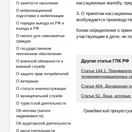
кассационные жалобу, пред
О занятости населения
О мобилизационной
3. О принятии кассационн
подготовке и мобилизации
возбуждается производств
О порядке выезда из РФ и
въезда в РФ
Копии определения о прин
О налоге для самозанятых
участвующим в деле, не п
граждан
О государственном
пенсионном обеспечении
Другие статьи ГПК РФ
О воинской обязанности и
военной службе
Статья 144.1. Предварит
О защите прав потребителей
телекоммуникационных сет
О ветеранах
Статья 404. Договорная п
О статусе военнослужащих
Статья 51. Лица, которые
О муниципальной службе
О туристской деятельности
Гражданский процессуа
Об ипотеке (залоге
недвижимости)
Об аудиторской деятельности
О несостоятельности