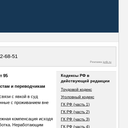
02-68-51
Реклама
jurik.ru
т 95
Кодексы РФ в
действующей редакции
истам и переводчикам
Трудовой кодекс
вязи с явкой в суд
Уголовный кодекс
анные с проживанием вне
ГК РФ (часть 1)
ГК РФ (часть 2)
ежная компенсация исходя
ГК РФ (часть 3)
аботка. Неработающим
ГК РФ (часть 4)