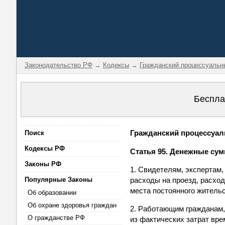
Законодательство РФ
→
Кодексы
→
Гражданский процессуальн
Беспла
Гражданский процессуаль
Поиск
Кодексы РФ
Статья 95. Денежные су
Законы РФ
1. Свидетелям, экспертам
Популярные Законы
расходы на проезд, расхо
места постоянного жительс
Об образовании
Об охране здоровья граждан
2. Работающим гражданам,
О гражданстве РФ
из фактических затрат вр