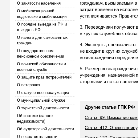
гражданам, вызываемым в 
О занятости населения
затрат времени на исполн
О мобилизационной
устанавливаются Правите
подготовке и мобилизации
О порядке выезда из РФ и
3. Переводчики получают в
въезда в РФ
в круг их служебных обяза
О налоге для самозанятых
граждан
4. Эксперты, специалисты
О государственном
не входит в круг их служе
пенсионном обеспечении
вознаграждения определяе
О воинской обязанности и
5. Размер вознаграждения 
военной службе
учреждения, назначенной п
О защите прав потребителей
сторонами и по соглашени
О ветеранах
О статусе военнослужащих
О муниципальной службе
Другие статьи ГПК РФ
О туристской деятельности
Об ипотеке (залоге
Статья 99. Взыскание ко
недвижимости)
Статья 412. Отказ в при
Об аудиторской деятельности
О несостоятельности
Статья 127. Содержание 