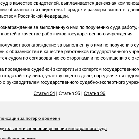
суд в качестве свидетелей, выплачивается денежная компенса
ение обязанностей свидетеля. Порядок и размеры выплаты данн
льством Российской Федерации.
ознаграждение за выполненную ими по поручению суда работу, 
нностей в качестве работников государственного учреждения.
 получают вознаграждение за выполненную ими по поручению суд
бных обязанностей в качестве работников государственного учр
тся судом по согласованию со сторонами и по соглашению с эк
за проведение судебной экспертизы экспертом государственног
о ходатайству лица, участвующего в деле, определяется судом
ю с руководителем государственного судебно-экспертного учре
Статья 94
| Статья 95 |
Статья 96
мпенсации за потерю времени
нудительном исполнении решения иностранного суда
судебного приказа