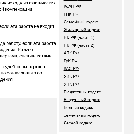
ция исходя из фактических
КоАП РФ
ой компенсации
ГПК РФ
Семейный кодекс
если эта работа не входит
Жилищный кодекс
НК РФ (часть 1)
а работу, если эта работа
НК РФ (часть 2)
еждения. Размер
АПК РФ
спертами, специалистами.
ГрК РФ
о судебно-экспертного
КАС РФ
 по согласованию со
УИК РФ
ждения.
УПК РФ
Бюджетный кодекс
Воздушный кодекс
Водный кодекс
Земельный кодекс
Лесной кодекс