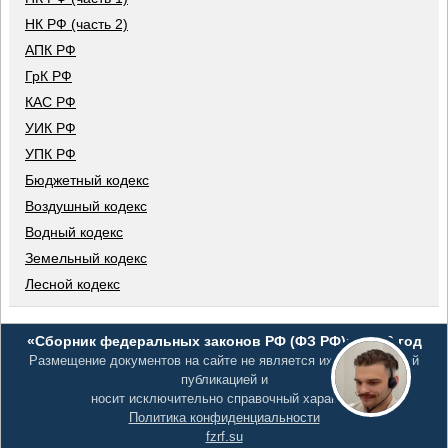
НК РФ (часть 2)
АПК РФ
ГрК РФ
КАС РФ
УИК РФ
УПК РФ
Бюджетный кодекс
Воздушный кодекс
Водный кодекс
Земельный кодекс
Лесной кодекс
«Сборник федеральных законов РФ (ФЗ РФ)», 2026 год
Размещение документов на сайте не является их официальной
публикацией и
носит исключительно справочный характер
Политика конфиденциальности
fzrf.su