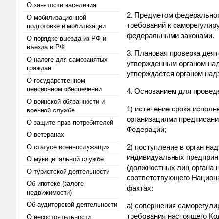
О занятости населения
2. Предметом федеральног
О мобилизационной
требований к саморегулир
подготовке и мобилизации
федеральными законами.
О порядке выезда из РФ и
въезда в РФ
3. Плановая проверка деят
О налоге для самозанятых
утвержденным органом над
граждан
утверждается органом над
О государственном
пенсионном обеспечении
4. Основанием для провед
О воинской обязанности и
1) истечение срока испол
военной службе
организациями предписани
О защите прав потребителей
Федерации;
О ветеранах
2) поступление в орган на
О статусе военнослужащих
индивидуальных предприни
О муниципальной службе
(должностных лиц органа 
О туристской деятельности
соответствующего Национа
Об ипотеке (залоге
фактах:
недвижимости)
Об аудиторской деятельности
а) совершения саморегули
требования настоящего Ко
О несостоятельности