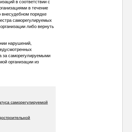
заций в соответствии с
организациями в течение
о внесудебном порядке
еестра саморегулируемых
 организации либо вернуть
ении нарушений,
предусмотренных
ра за саморегулируемыми
мой организации из
татуса саморегулируемой
адостроительной