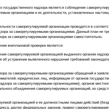
о государственного надзора является соблюдение саморегулир
уемым организациям и их деятельности, установленных настоя
ельности саморегулируемой организации проводится в соответс
зора за саморегулируемыми организациями. Данный план не тре
зора за саморегулируемыми организациями самостоятельно.
ения внеплановой проверки является:
нения саморегулируемой организацией выданного органом надзо
я об устранении выявленного нарушения требований законодат
дзора за саморегулируемыми организациями обращений и заявле
мателей, юридических лиц, информации от органов государств
надзора за саморегулируемыми организациями), органов местно
льного объединения саморегулируемых организаций, из средс
руемой организацией и ее должностными лицами действий (без
декса, других федеральных законов, правил саморегулирования