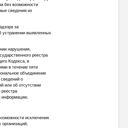
ра без возможности
мые сведения из
адзора за
б устранении выявленных
ении нарушения,
сударственного реестра
его Кодекса, в
ями в течение пяти
циональное объединение
 сведений о
й или об отсутствии
 реестра
и информацию.
 возможности исключения
 организаций,