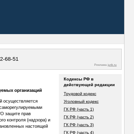
02-68-51
Реклама
jurik.ru
Кодексы РФ в
действующей редакции
уемых организаций
Трудовой кодекс
ий осуществляется
Уголовный кодекс
а саморегулируемыми
ГК РФ (часть 1)
"О защите прав
ГК РФ (часть 2)
о контроля (надзора) и
ГК РФ (часть 3)
становленных настоящей
ГК РФ (часть 4)