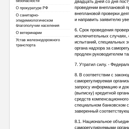
безопасности
двадцать дней со дня пос
проведении внеплановой п
О прокуратуре РФ
внеплановой проверки дея
О санитарно-
и направить заявителю ув
эпидемиологическом
благополучии населения
6. Срок проведения провер
О ветеринарии
исключительных случаях, 
Устав железнодорожного
испытаний, специальных э
транспорта
органа надзора за саморе
продлен руководителем так
7. Утратил силу. - Федерал
8. В соответствии с закон
саморегулируемая организ
запросу информацию и док
(выписку) кредитной орга
средств компенсационного
специальном банковском сч
заверенный соответствующ
8.1. Национальное объеди
саморегулируемыми органи