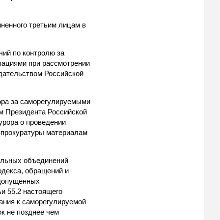
иненного третьим лицам в
чий по контролю за
зациями при рассмотрении
дательством Российской
зора за саморегулируемыми
ем Президента Российской
урора о проведении
ы прокуратуры материалам
нальных объединений
одекса, обращений и
 допущенных
и 55.2 настоящего
ания к саморегулируемой
ок не позднее чем