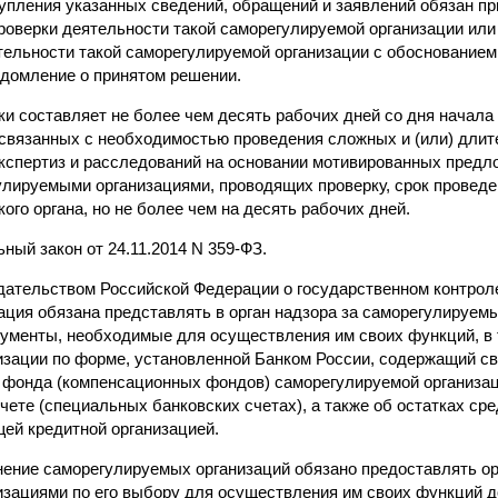
тупления указанных сведений, обращений и заявлений обязан пр
роверки деятельности такой саморегулируемой организации или 
тельности такой саморегулируемой организации с обоснованием
едомление о принятом решении.
ки составляет не более чем десять рабочих дней со дня начала
связанных с необходимостью проведения сложных и (или) дли
кспертиз и расследований на основании мотивированных пред
гулируемыми организациями, проводящих проверку, срок провед
ого органа, но не более чем на десять рабочих дней.
ьный закон от 24.11.2014 N 359-ФЗ.
одательством Российской Федерации о государственном контрол
ация обязана представлять в орган надзора за саморегулируемы
ументы, необходимые для осуществления им своих функций, в 
низации по форме, установленной Банком России, содержащий с
 фонда (компенсационных фондов) саморегулируемой организа
ете (специальных банковских счетах), а также об остатках сред
ей кредитной организацией.
нение саморегулируемых организаций обязано предоставлять ор
зациями по его выбору для осуществления им своих функций д