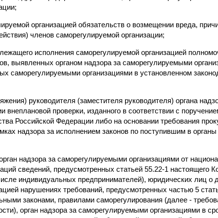
ации;
лируемой организацией обязательств о возмещении вреда, прич
ействия) членов саморегулируемой организации;
длежащего исполнения саморегулируемой организацией полномо
ов, выявленных органом надзора за саморегулируемыми органи
ых саморегулируемыми организациями в установленном законо
ряжения) руководителя (заместителя руководителя) органа над
и внеплановой проверки, изданного в соответствии с поручени
тва Российской Федерации либо на основании требования прок
амках надзора за исполнением законов по поступившим в орган
в орган надзора за саморегулируемыми организациями от нацио
аций сведений, предусмотренных статьей 55.22-1 настоящего К
 числе индивидуальных предпринимателей), юридических лиц о
ацией нарушениях требований, предусмотренных частью 5 стать
ьными законами, правилами саморегулирования (далее - требов
ости), орган надзора за саморегулируемыми организациями в ср