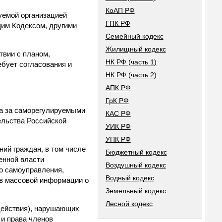
КоАП РФ
уемой организацией
ГПК РФ
щим Кодексом, другими
Семейный кодекс
Жилищный кодекс
твии с планом,
НК РФ (часть 1)
бует согласования и
НК РФ (часть 2)
АПК РФ
ГрК РФ
ра за саморегулируемыми
КАС РФ
ельства Российской
УИК РФ
УПК РФ
ний граждан, в том числе
Бюджетный кодекс
енной власти
Воздушный кодекс
го самоуправления,
Водный кодекс
тв массовой информации о
Земельный кодекс
Лесной кодекс
действия), нарушающих
 и права членов