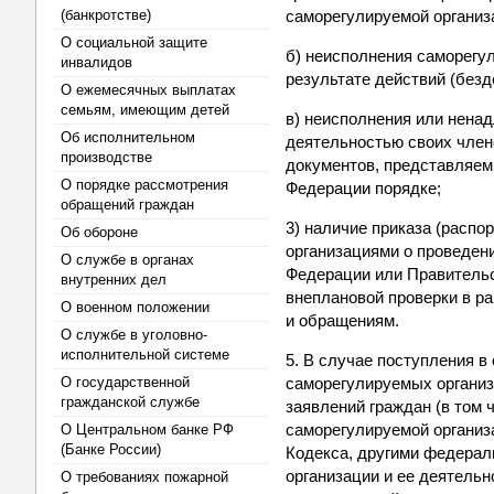
(банкротстве)
саморегулируемой организ
О социальной защите
б) неисполнения саморегу
инвалидов
результате действий (безд
О ежемесячных выплатах
семьям, имеющим детей
в) неисполнения или нена
Об исполнительном
деятельностью своих член
производстве
документов, представляем
О порядке рассмотрения
Федерации порядке;
обращений граждан
3) наличие приказа (распо
Об обороне
организациями о проведени
О службе в органах
Федерации или Правительс
внутренних дел
внеплановой проверки в р
О военном положении
и обращениям.
О службе в уголовно-
исполнительной системе
5. В случае поступления 
О государственной
саморегулируемых организ
гражданской службе
заявлений граждан (в том
саморегулируемой организ
О Центральном банке РФ
(Банке России)
Кодекса, другими федерал
организации и ее деятельн
О требованиях пожарной