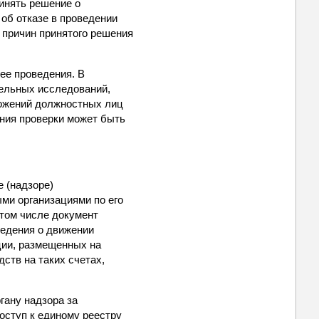
инять решение о
об отказе в проведении
 причин принятого решения
 ее проведения. В
тельных исследований,
ложений должностных лиц
ения проверки может быть
е (надзоре)
ми организациями по его
том числе документ
ведения о движении
ции, размещенных на
ств на таких счетах,
гану надзора за
оступ к единому реестру