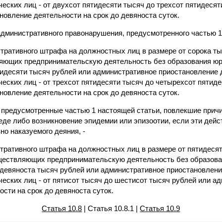
ческих лиц - от двухсот пятидесяти тысяч до трехсот пятидеся
новление деятельности на срок до девяноста суток.
административного правонарушения, предусмотренного частью 1 
тративного штрафа на должностных лиц в размере от сорока ты
ляющих предпринимательскую деятельность без образования юри
идесяти тысяч рублей или административное приостановление д
ческих лиц - от трехсот пятидесяти тысяч до четырехсот пятид
новление деятельности на срок до девяноста суток.
), предусмотренные частью 1 настоящей статьи, повлекшие прич
де либо возникновение эпидемии или эпизоотии, если эти дейст
но наказуемого деяния, -
тративного штрафа на должностных лиц в размере от пятидеся
уществляющих предпринимательскую деятельность без образован
 девяноста тысяч рублей или административное приостановлени
ческих лиц - от пятисот тысяч до шестисот тысяч рублей или а
сти на срок до девяноста суток.
Статья 10.8
| Статья 10.8.1 |
Статья 10.9