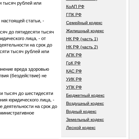
ти тысяч рублей или
КоАП РФ
ГПК РФ
настоящей статьи, -
Семейный кодекс
Жилищный кодекс
сяч до пятидесяти тысяч
дического лица, - от
НК РФ (часть 1)
еятельности на срок до
НК РФ (часть 2)
есяти тысяч рублей или
АПК РФ
ГрК РФ
инение вреда здоровью
КАС РФ
вия (бездействие) не
УИК РФ
УПК РФ
ти тысяч до шестидесяти
Бюджетный кодекс
ия юридического лица, -
Воздушный кодекс
е деятельности на срок до
Водный кодекс
дминистративное
Земельный кодекс
Лесной кодекс