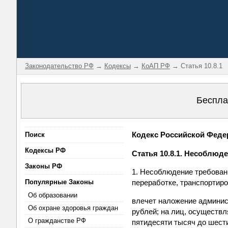
Законодательство РФ
→
Кодексы
→
КоАП РФ
→ Статья 10.8.1
Беспла
Кодекс Российской Федер
Поиск
Кодексы РФ
Статья 10.8.1. Несоблю
Законы РФ
1. Несоблюдение требован
Популярные Законы
переработке, транспортир
Об образовании
влечет наложение админис
Об охране здоровья граждан
рублей; на лиц, осуществ
О гражданстве РФ
пятидесяти тысяч до шест