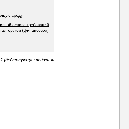
ающую среду
тивной основе требований
хгалтерской (финансовой)
.1 (действующая редакция