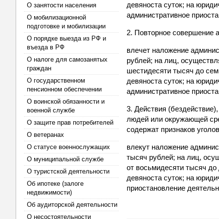
девяноста суток; на юриди
О занятости населения
административное приоста
О мобилизационной
подготовке и мобилизации
2. Повторное совершение 
О порядке выезда из РФ и
въезда в РФ
влечет наложение админис
О налоге для самозанятых
рублей; на лиц, осуществ
граждан
шестидесяти тысяч до сем
О государственном
девяноста суток; на юриди
пенсионном обеспечении
административное приоста
О воинской обязанности и
3. Действия (бездействие
военной службе
людей или окружающей сре
О защите прав потребителей
содержат признаков уголов
О ветеранах
влекут наложение админис
О статусе военнослужащих
тысяч рублей; на лиц, ос
О муниципальной службе
от восьмидесяти тысяч до
О туристской деятельности
девяноста суток; на юриди
Об ипотеке (залоге
приостановление деятельно
недвижимости)
Об аудиторской деятельности
О несостоятельности