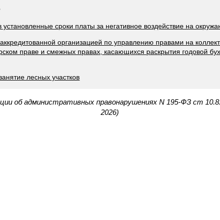
Ф
 в установленные сроки платы за негативное воздействие на окруж
 аккредитованной организацией по управлению правами на коллек
орском праве и смежных правах, касающихся раскрытия годовой бу
занятие лесных участков
ации об административных правонарушениях N 195-ФЗ ст 10.8
2026)