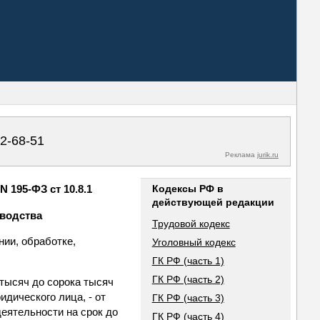
02-68-51
Реклама
jurik.ru
 195-ФЗ ст 10.8.1
Кодексы РФ в
действующей редакции
оводства
Трудовой кодекс
ии, обработке,
Уголовный кодекс
ГК РФ (часть 1)
ГК РФ (часть 2)
тысяч до сорока тысяч
дического лица, - от
ГК РФ (часть 3)
еятельности на срок до
ГК РФ (часть 4)