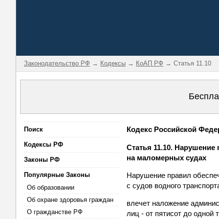
Законодательство РФ
→
Кодексы
→
КоАП РФ
→ Статья 11.10
Беспла
Кодекс Российской Федер
Поиск
Кодексы РФ
Статья 11.10. Нарушение
на маломерных судах
Законы РФ
Популярные Законы
Нарушение правил обеспече
с судов водного транспорт
Об образовании
Об охране здоровья граждан
влечет наложение админис
О гражданстве РФ
лиц - от пятисот до одной 