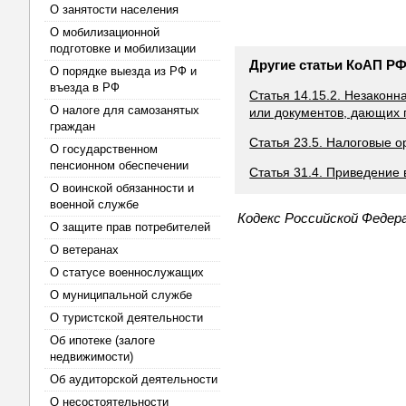
О занятости населения
О мобилизационной
подготовке и мобилизации
Другие статьи КоАП Р
О порядке выезда из РФ и
въезда в РФ
Статья 14.15.2. Незакон
О налоге для самозанятых
или документов, дающих 
граждан
Статья 23.5. Налоговые о
О государственном
пенсионном обеспечении
Статья 31.4. Приведение
О воинской обязанности и
военной службе
Кодекс Российской Федер
О защите прав потребителей
О ветеранах
О статусе военнослужащих
О муниципальной службе
О туристской деятельности
Об ипотеке (залоге
недвижимости)
Об аудиторской деятельности
О несостоятельности