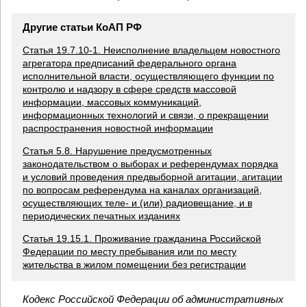
Другие статьи КоАП РФ
Статья 19.7.10-1. Неисполнение владельцем новостного
агрегатора предписаний федерального органа
исполнительной власти, осуществляющего функции по
контролю и надзору в сфере средств массовой
информации, массовых коммуникаций,
информационных технологий и связи, о прекращении
распространения новостной информации
Статья 5.8. Нарушение предусмотренных
законодательством о выборах и референдумах порядка
и условий проведения предвыборной агитации, агитации
по вопросам референдума на каналах организаций,
осуществляющих теле- и (или) радиовещание, и в
периодических печатных изданиях
Статья 19.15.1. Проживание гражданина Российской
Федерации по месту пребывания или по месту
жительства в жилом помещении без регистрации
Кодекс Российской Федерации об административных