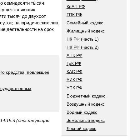
до семидесяти тысяч
КоАП РФ
, осуществляющих
ГПК РФ
яти тысяч до двухсот
суток; на юридических лиц
Семейный кодекс
ие деятельности на срок
Жилищный кодекс
НК РФ (часть 1)
НК РФ (часть 2)
АПК РФ
ГрК РФ
КАС РФ
го средства, повлекшее
УИК РФ
УПК РФ
осударственных
Бюджетный кодекс
Воздушный кодекс
Водный кодекс
Земельный кодекс
14.15.3 (действующая
Лесной кодекс