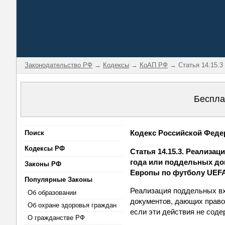
Законодательство РФ
→
Кодексы
→
КоАП РФ
→ Статья 14.15.3
Беспла
Кодекс Российской Федер
Поиск
Кодексы РФ
Статья 14.15.3. Реализа
года или поддельных до
Законы РФ
Европы по футболу UEFA
Популярные Законы
Реализация поддельных вх
Об образовании
документов, дающих право
Об охране здоровья граждан
если эти действия не соде
О гражданстве РФ