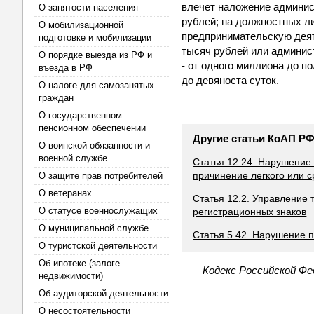
влечет наложение админис
О занятости населения
рублей; на должностных ли
О мобилизационной
предпринимательскую деяте
подготовке и мобилизации
тысяч рублей или админис
О порядке выезда из РФ и
- от одного миллиона до 
въезда в РФ
до девяноста суток.
О налоге для самозанятых
граждан
О государственном
пенсионном обеспечении
Другие статьи КоАП Р
О воинской обязанности и
военной службе
Статья 12.24. Нарушение
причинение легкого или 
О защите прав потребителей
О ветеранах
Статья 12.2. Управление
О статусе военнослужащих
регистрационных знаков
О муниципальной службе
Статья 5.42. Нарушение п
О туристской деятельности
Об ипотеке (залоге
Кодекс Российской Ф
недвижимости)
Об аудиторской деятельности
О несостоятельности