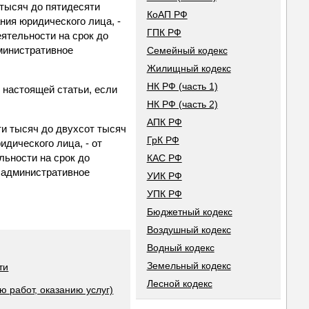
тысяч до пятидесяти
КоАП РФ
ия юридического лица, -
ГПК РФ
ятельности на срок до
дминистративное
Семейный кодекс
Жилищный кодекс
НК РФ (часть 1)
 настоящей статьи, если
НК РФ (часть 2)
АПК РФ
и тысяч до двухсот тысяч
ГрК РФ
дического лица, - от
льности на срок до
КАС РФ
и административное
УИК РФ
УПК РФ
Бюджетный кодекс
Воздушный кодекс
Водный кодекс
Земельный кодекс
ти
Лесной кодекс
 работ, оказанию услуг)