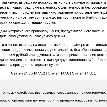
тративного штрафа на должностных лиц в размере от тридцати 
уществляющих предпринимательскую деятельность без образован
идесяти тысяч рублей или административное приостановление де
ических лиц - от трехсот тысяч до пятисот тысяч рублей или а
сти на срок до пятнадцати суток.
административного правонарушения, предусмотренного частью 1
признаков уголовно наказуемого деяния, -
тративного штрафа на должностных лиц в размере от пятидесят
ляющих предпринимательскую деятельность без образования юри
сот тысяч рублей или административное приостановление деяте
дических лиц - от пятисот тысяч до двух миллионов рублей ил
сти на срок до шестидесяти суток.
Статьи 14.55-14.55.2
| Статья 14.56 |
Статья 14.56.1
Ф
е тепловых сетей, топливопроводов, совершенное по неосторожнос
 правил организации деятельности по продаже товаров (выполнению