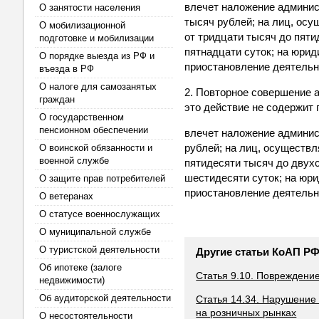
влечет наложение админис
О занятости населения
тысяч рублей; на лиц, ос
О мобилизационной
от тридцати тысяч до пят
подготовке и мобилизации
пятнадцати суток; на юрид
О порядке выезда из РФ и
приостановление деятельно
въезда в РФ
О налоге для самозанятых
2. Повторное совершение 
граждан
это действие не содержит 
О государственном
пенсионном обеспечении
влечет наложение админис
рублей; на лиц, осуществ
О воинской обязанности и
военной службе
пятидесяти тысяч до двух
шестидесяти суток; на юри
О защите прав потребителей
приостановление деятельно
О ветеранах
О статусе военнослужащих
О муниципальной службе
О туристской деятельности
Другие статьи КоАП Р
Об ипотеке (залоге
Статья 9.10. Повреждени
недвижимости)
Об аудиторской деятельности
Статья 14.34. Нарушение
на розничных рынках
О несостоятельности