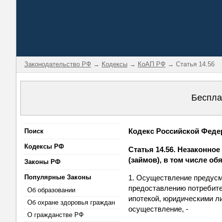
Законодательство РФ
→
Кодексы
→
КоАП РФ
→ Статья 14.56
Беспла
Кодекс Российской Федер
Поиск
Кодексы РФ
Статья 14.56. Незаконно
(займов), в том числе о
Законы РФ
Популярные Законы
1. Осуществление предусм
предоставлению потребите
Об образовании
ипотекой, юридическими л
Об охране здоровья граждан
осуществление, -
О гражданстве РФ