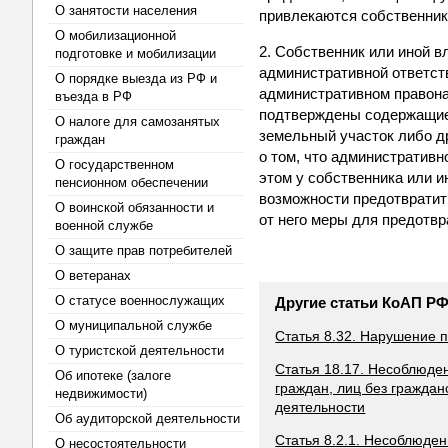
О занятости населения
привлекаются собственник
О мобилизационной
2. Собственник или иной 
подготовке и мобилизации
административной ответст
О порядке выезда из РФ и
административном правонар
въезда в РФ
подтверждены содержащиес
О налоге для самозанятых
земельный участок либо др
граждан
о том, что административн
О государственном
этом у собственника или и
пенсионном обеспечении
возможности предотвратит
О воинской обязанности и
от него меры для предотв
военной службе
О защите прав потребителей
О ветеранах
О статусе военнослужащих
Другие статьи КоАП Р
О муниципальной службе
Статья 8.32. Нарушение 
О туристской деятельности
Статья 18.17. Несоблюде
Об ипотеке (залоге
граждан, лиц без гражда
недвижимости)
деятельности
Об аудиторской деятельности
Статья 8.2.1. Несоблюде
О несостоятельности