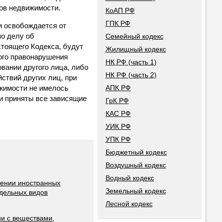
ов недвижимости.
КоАП РФ
ГПК РФ
и освобождается от
по делу об
Семейный кодекс
стоящего Кодекса, будут
Жилищный кодекс
ого правонарушения
НК РФ (часть 1)
вании другого лица, либо
НК РФ (часть 2)
ствий других лиц, при
ижимости не имелось
АПК РФ
и приняты все зависящие
ГрК РФ
КАС РФ
УИК РФ
УПК РФ
Бюджетный кодекс
Воздушный кодекс
Водный кодекс
шении иностранных
Земельный кодекс
тдельных видов
Лесной кодекс
и с веществами,