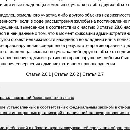
и или иные владельцы земельных участков либо других объект
владелец земельного участка либо другого объекта недвижимост
венности, если в ходе рассмотрения жалобы на постановление 
ушении, вынесенное в соответствии с частью 3 статьи 28.6 на
я в ней данные о том, что в момент фиксации административн
угой объект недвижимости находился во владении или в пользо
ое правонарушение совершено в результате противоправных дей
ного владельца земельного участка либо другого объекта недв
ь совершение административного правонарушения либо им был
ращения совершения административного правонарушения.
Статья 2.6.1
| Статья 2.6.2 |
Статья 2.7
Ф
правил пожарной безопасности в лесах
ние установленных в соответствии с федеральным законом в отно
нства и иностранных организаций ограничений на осуществление о
ние требований в области охраны окружающей среды при обращени