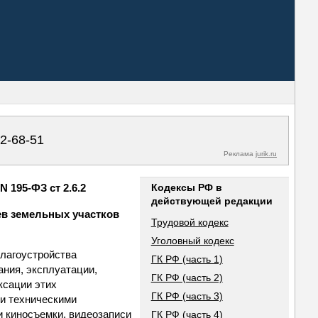
02-68-51
Реклама
jurik.ru
 195-ФЗ ст 2.6.2
Кодексы РФ в
действующей редакции
ев земельных участков
Трудовой кодекс
Уголовный кодекс
благоустройства
ГК РФ (часть 1)
ания, эксплуатации,
ГК РФ (часть 2)
ксации этих
ГК РФ (часть 3)
и техническими
и киносъемки, видеозаписи
ГК РФ (часть 4)