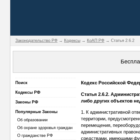
Законодательство РФ
→
Кодексы
→
КоАП РФ
→ Статья 2.6.2
Беспла
Кодекс Российской Федер
Поиск
Кодексы РФ
Статья 2.6.2. Администр
либо других объектов н
Законы РФ
Популярные Законы
1. К административной от
территории, предусмотрен
Об образовании
перемещения, переоборудо
Об охране здоровья граждан
административных правон
О гражданстве РФ
средствами, имеющими фун