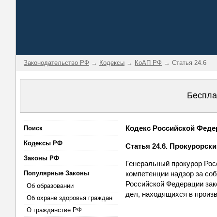
Законодательство РФ
→
Кодексы
→
КоАП РФ
→ Статья 24.6
Беспла
Кодекс Российской Федер
Поиск
Кодексы РФ
Статья 24.6. Прокурорск
Законы РФ
Генеральный прокурор Рос
Популярные Законы
компетенции надзор за со
Российской Федерации зак
Об образовании
дел, находящихся в произв
Об охране здоровья граждан
О гражданстве РФ