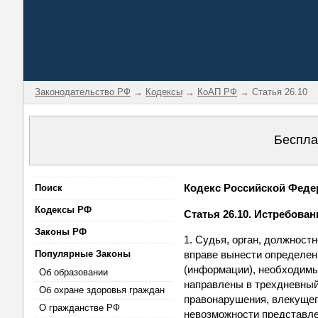
Законодательство РФ
→
Кодексы
→
КоАП РФ
→ Статья 26.10
Беспла
Кодекс Российской Федер
Поиск
Кодексы РФ
Статья 26.10. Истребова
Законы РФ
1. Судья, орган, должност
Популярные Законы
вправе вынести определен
(информации), необходим
Об образовании
направлены в трехдневный
Об охране здоровья граждан
правонарушения, влекущег
О гражданстве РФ
невозможности представле