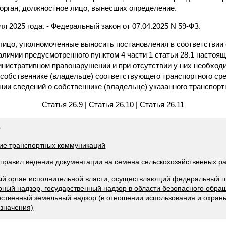
орган, должностное лицо, вынесших определение.
юля 2025 года. - Федеральный закон от 07.04.2025 N 59-ФЗ.
лицо, уполномоченные выносить постановления в соответствии с
аличии предусмотренного пунктом 4 части 1 статьи 28.1 настоящ
нистративном правонарушении и при отсутствии у них необхо
 собственнике (владельце) соответствующего транспортного ср
ии сведений о собственнике (владельце) указанного транспорт
Статья 26.9
| Статья 26.10 |
Статья 26.11
Ф
ние транспортных коммуникаций
 правил ведения документации на семена сельскохозяйственных р
ый орган исполнительной власти, осуществляющий федеральный г
ный надзор, государственный надзор в области безопасного обра
рственный земельный надзор (в отношении использования и охран
азначения)