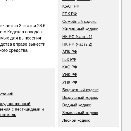
КоАП РФ
ГПК РФ
Семейный кодекс
 частью 3 статьи 28.6
Жилищный кодекс
его Кодекса повода к
НК РФ (часть 1)
димых для вынесения
едства вправе вынести
НК РФ (часть 2)
ного средства.
АПК РФ
ГрК РФ
КАС РФ
УИК РФ
УПК РФ
Бюджетный кодекс
астений
Воздушный кодекс
осударственный
Водный кодекс
щения с пестицидами и
Земельный кодекс
ы земель
Лесной кодекс