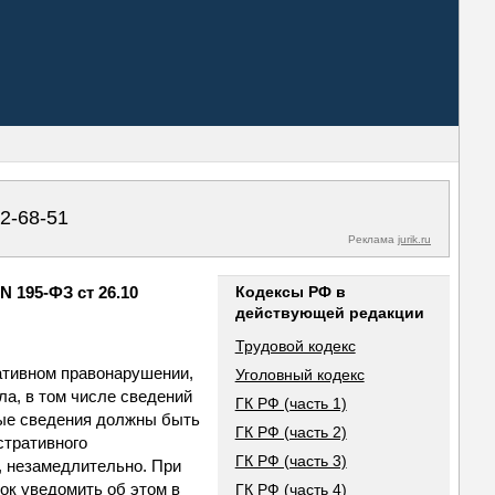
02-68-51
Реклама
jurik.ru
 195-ФЗ ст 26.10
Кодексы РФ в
действующей редакции
Трудовой кодекс
ративном правонарушении,
Уголовный кодекс
а, в том числе сведений
ГК РФ (часть 1)
мые сведения должны быть
ГК РФ (часть 2)
стративного
ГК РФ (часть 3)
, незамедлительно. При
ок уведомить об этом в
ГК РФ (часть 4)