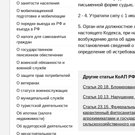
О занятости населения
письменной форме судью, 
О мобилизационной
2 - 4. Утратили силу с 1 и
подготовке и мобилизации
О порядке выезда из РФ и
5. Орган или должностное 
въезда в РФ
настоящего Кодекса, при н
О налоге для самозанятых
возбуждению дела об адми
граждан
постановления сведений о
О государственном
определение об истребован
пенсионном обеспечении
О воинской обязанности и
военной службе
О защите прав потребителей
Другие статьи КоАП Р
О ветеранах
Статья 20.18. Блокирова
О статусе военнослужащих
Статья 10.13. Нарушение
О муниципальной службе
О туристской деятельности
Статья 23.15. Федеральн
карантинный фитосанитар
Об ипотеке (залоге
агрохимикатами и госуда
недвижимости)
сельскохозяйственного н
Об аудиторской деятельности
О несостоятельности