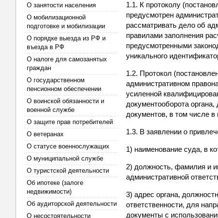
1.1. К протоколу (постано
О занятости населения
предусмотрен администрат
О мобилизационной
рассматривать дело об ад
подготовке и мобилизации
правилами заполнения рас
О порядке выезда из РФ и
предусмотренными законод
въезда в РФ
уникального идентификато
О налоге для самозанятых
граждан
1.2. Протокол (постановл
О государственном
административном правона
пенсионном обеспечении
усиленной квалифицирован
О воинской обязанности и
документооборота органа, 
военной службе
документов, в том числе в
О защите прав потребителей
1.3. В заявлении о привле
О ветеранах
О статусе военнослужащих
1) наименование суда, в к
О муниципальной службе
2) должность, фамилия и 
О туристской деятельности
административной ответст
Об ипотеке (залоге
недвижимости)
3) адрес органа, должност
Об аудиторской деятельности
ответственности, для нап
документы с использовани
О несостоятельности