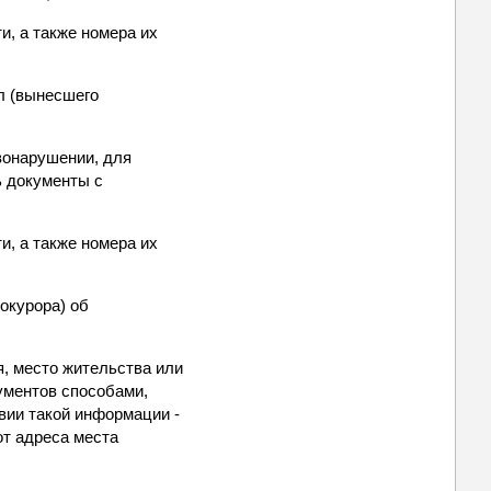
и, а также номера их
л (вынесшего
вонарушении, для
ь документы с
и, а также номера их
окурора) об
я, место жительства или
ументов способами,
твии такой информации -
от адреса места