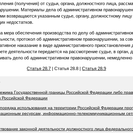
упления (получения) от судьи, органа, должностного лица, расс
арушении. Материалы дела об административном правонарушен
ми возвращаются указанным судье, органу, должностному лицу 
их недостатков.
ена мера обеспечения производства по делу об административн
льности, протокол об административном правонарушении, за со
ативное наказание в виде административного приостановления д
ете деятельности передается на рассмотрение судье, в орган, 
вать дело об административном правонарушении, немедленно 
Статья 28.7
| Статья 28.8 |
Статья 28.9
Ф
режима Государственной границы Российской Федерации либо прав
з Российской Федерации
 порядка использования на территории Российской Федерации пр
рмационным ресурсам, информационно-телекоммуникационным сетя
тствование законной деятельности должностного лица федеральног