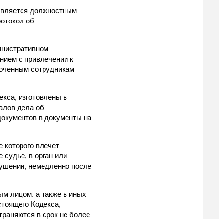
равляется должностным
ротокол об
министративном
нием о привлечении к
моченным сотрудникам
екса, изготовлены в
иалов дела об
документов в документы на
е которого влечет
 судье, в орган или
ушении, немедленно после
ым лицом, а также в иных
астоящего Кодекса,
траняются в срок не более