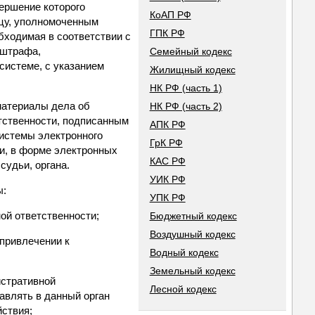
вершение которого
КоАП РФ
ицу, уполномоченным
ГПК РФ
бходимая в соответствии с
 штрафа,
Семейный кодекс
системе, с указанием
Жилищный кодекс
НК РФ (часть 1)
материалы дела об
НК РФ (часть 2)
тственности, подписанным
АПК РФ
истемы электронного
ГрК РФ
ьи, в форме электронных
КАС РФ
судьи, органа.
УИК РФ
ы:
УПК РФ
ой ответственности;
Бюджетный кодекс
Воздушный кодекс
 привлечении к
Водный кодекс
Земельный кодекс
истративной
Лесной кодекс
авлять в данный орган
ствия;