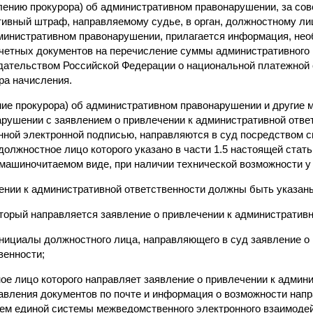
влению прокурора) об административном правонарушении, за со
ивный штраф, направляемому судье, в орган, должностному л
министративном правонарушении, прилагается информация, нео
четных документов на перечисление суммы административного
ательством Российской Федерации о национальной платежной 
ра начисления.
ение прокурора) об административном правонарушении и другие 
рушении с заявлением о привлечении к административной отве
ной электронной подписью, направляются в суд посредством с
должностное лицо которого указано в части 1.5 настоящей стат
 машиночитаемом виде, при наличии технической возможности у 
чении к административной ответственности должны быть указан
оторый направляется заявление о привлечении к административн
инициалы должностного лица, направляющего в суд заявление о
венности;
ное лицо которого направляет заявление о привлечении к админ
равления документов по почте и информация о возможности напр
ем единой системы межведомственного электронного взаимодей