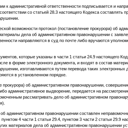
ении к административной ответственности подписывается и нап
оответствии со статьей 28.3 настоящего Кодекса составлять п
арушении.
ческой возможности протокол (постановление прокурора) об ад
материалы дела об административном правонарушении с заявле
венности направляются в суд по почте либо вручаются уполно
ментов, которые указаны в части 1 статьи 24.9 настоящего Код
исле в форме электронного документа, и входят в состав матер
рушении, изготавливаются путем перевода таких электронных 
ряются в установленном порядке.
ие прокурора) об административном правонарушении, совершени
ибо административное выдворение, передается на рассмотрение
омоченным рассматривать дело об административном правонар
я).
ол об административном правонарушении составлен неправомочн
унктом 4 части 1 статьи 29.4, пунктом 3 части 2 статьи 29.9 н
ругих материалов дела об административном правонарушении ус