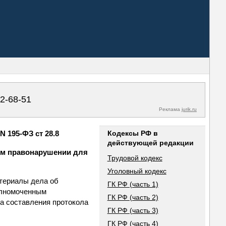
02-68-51
Реклама
jurik.ru
 195-ФЗ ст 28.8
Кодексы РФ в
действующей редакции
ном правонарушении для
Трудовой кодекс
Уголовный кодекс
атериалы дела об
ГК РФ (часть 1)
олномоченным
ГК РФ (часть 2)
та составления протокола
ГК РФ (часть 3)
ГК РФ (часть 4)