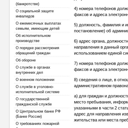
(банкротстве)
4) номера телефонов должн
О социальной защите
факсов и адреса электронн
инвалидов
О ежемесячных выплатах
5) должность, фамилия и 
семьям, имеющим детей
постановление) об админи
Об исполнительном
производстве
6) адрес органа, должнос
направления в данный орг
О порядке рассмотрения
использованием единой си
обращений граждан
Об обороне
7) номера телефонов должн
О службе в органах
факсов и адреса электронн
внутренних дел
8) сведения о лице, в отн
О военном положении
административном правон
О службе в уголовно-
исполнительной системе
а) для граждан и должност
О государственной
место пребывания, информ
гражданской службе
указанными в части 2 стать
О Центральном банке РФ
адрес для направления изв
(Банке России)
жительства или места пре
О требованиях пожарной