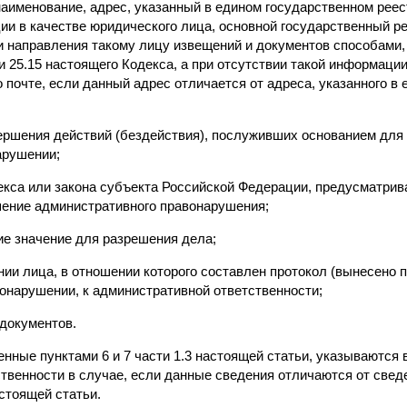
наименование, адрес, указанный в едином государственном рее
ии в качестве юридического лица, основной государственный р
 направления такому лицу извещений и документов способами, 
тьи 25.15 настоящего Кодекса, а при отсутствии такой информаци
 почте, если данный адрес отличается от адреса, указанного в
вершения действий (бездействия), послуживших основанием для
арушении;
декса или закона субъекта Российской Федерации, предусматр
шение административного правонарушения;
ие значение для разрешения дела;
нии лица, в отношении которого составлен протокол (вынесено 
онарушении, к административной ответственности;
 документов.
енные пунктами 6 и 7 части 1.3 настоящей статьи, указываются 
ственности в случае, если данные сведения отличаются от све
астоящей статьи.