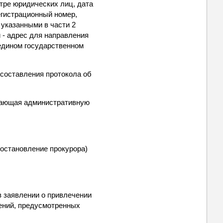
стре юридических лиц, дата
егистрационный номер,
указанными в части 2
и - адрес для направления
 едином государственном
 составления протокола об
ивающая административную
постановление прокурора)
в заявлении о привлечении
дений, предусмотренных