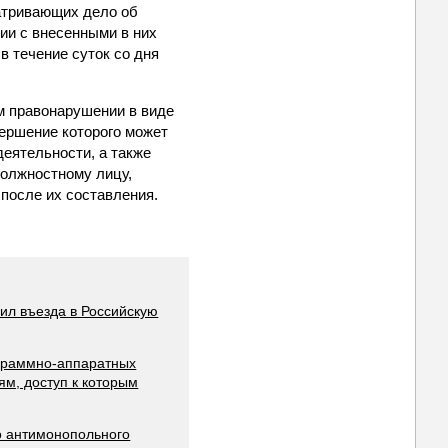
матривающих дело об
ии с внесенными в них
в течение суток со дня
ом правонарушении в виде
вершение которого может
еятельности, а также
должностному лицу,
после их составления.
ил въезда в Российскую
ограммно-аппаратных
м, доступ к которым
о антимонопольного