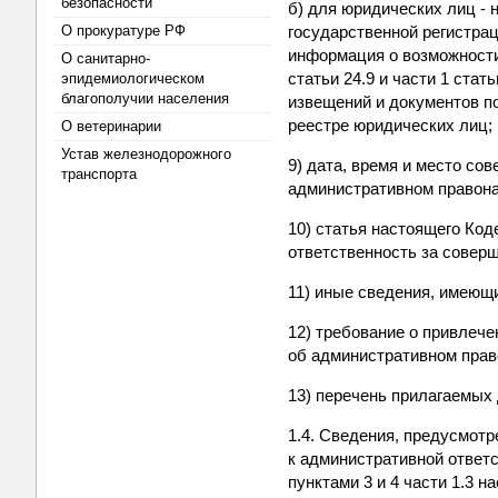
безопасности
б) для юридических лиц - 
О прокуратуре РФ
государственной регистрац
информация о возможности
О санитарно-
статьи 24.9 и части 1 ста
эпидемиологическом
благополучии населения
извещений и документов по
реестре юридических лиц;
О ветеринарии
Устав железнодорожного
9) дата, время и место со
транспорта
административном правон
10) статья настоящего Ко
ответственность за совер
11) иные сведения, имеющ
12) требование о привлече
об административном прав
13) перечень прилагаемых
1.4. Сведения, предусмотр
к административной ответ
пунктами 3 и 4 части 1.3 н