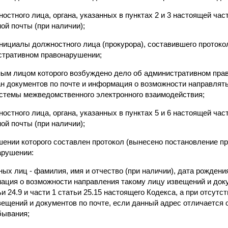
остного лица, органа, указанных в пунктах 2 и 3 настоящей част
ой почты (при наличии);
инициалы должностного лица (прокурора), составившего протоко
стративном правонарушении;
тным лицом которого возбуждено дело об административном пра
ан документов по почте и информация о возможности направлят
стемы межведомственного электронного взаимодействия;
остного лица, органа, указанных в пунктах 5 и 6 настоящей част
ой почты (при наличии);
ошении которого составлен протокол (вынесено постановление пр
арушении:
ных лиц - фамилия, имя и отчество (при наличии), дата рождени
ация о возможности направления такому лицу извещений и док
и 24.9 и части 1 статьи 25.15 настоящего Кодекса, а при отсутс
ещений и документов по почте, если данный адрес отличается 
бывания;