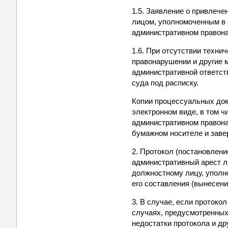
1.5. Заявление о привлеч
лицом, уполномоченным в с
административном правон
1.6. При отсутствии техни
правонарушении и другие 
административной ответст
суда под расписку.
Копии процессуальных доку
электронном виде, в том ч
административном правона
бумажном носителе и заве
2. Протокол (постановлен
административный арест л
должностному лицу, уполн
его составления (вынесени
3. В случае, если проток
случаях, предусмотренных п
недостатки протокола и д