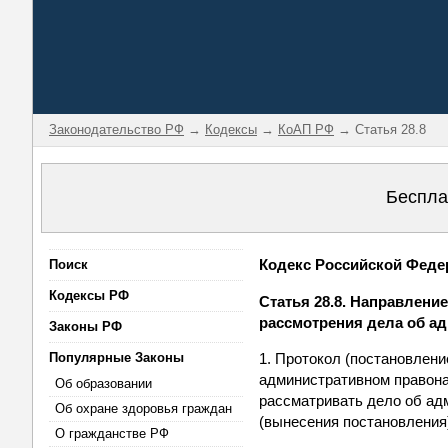
Законодательство РФ
→
Кодексы
→
КоАП РФ
→ Статья 28.8
Беспла
Кодекс Российской Федер
Поиск
Кодексы РФ
Статья 28.8. Направлени
рассмотрения дела об а
Законы РФ
Популярные Законы
1. Протокол (постановлен
административном правона
Об образовании
рассматривать дело об ад
Об охране здоровья граждан
(вынесения постановления
О гражданстве РФ