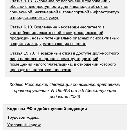
Статья 9.13. Уклонение от исполнения требований к
обеспечению доступности для инвалидов объектов
социальной, инженерной и транспортной инфраструктур
и предоставляемых услуг
Статья 6.10. Вовлечение несовершеннолетнего в
употребление алкогольной и спиртосодержащей
продукции, новых потенциально опасных психоактивных
веществ или одурманивающих веществ
Статья 19.7.6. Незаконный отказ в доступе должностного
лица налогового органа к осмотру территорий,
помещений налогоплательщика, в отношении которого
проводится налоговая проверка
Кодекс Российской Федерации об административных
правонарушениях N 195-ФЗ ст 5.5 (действующая
редакция 2026)
Кодексы РФ в действующей редакции
Трудовой кодекс
Уголовный кодекс