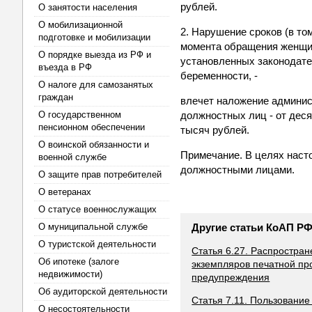
рублей.
О занятости населения
О мобилизационной
2. Нарушение сроков (в то
подготовке и мобилизации
момента обращения женщин
О порядке выезда из РФ и
установленных законодате
въезда в РФ
беременности, -
О налоге для самозанятых
граждан
влечет наложение админист
О государственном
должностных лиц - от деся
пенсионном обеспечении
тысяч рублей.
О воинской обязанности и
Примечание. В целях наст
военной службе
должностными лицами.
О защите прав потребителей
О ветеранах
О статусе военнослужащих
О муниципальной службе
Другие статьи КоАП Р
О туристской деятельности
Статья 6.27. Распростра
Об ипотеке (залоге
экземпляров печатной пр
недвижимости)
предупреждения
Об аудиторской деятельности
Статья 7.11. Пользовани
О несостоятельности