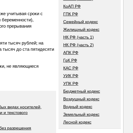
КоАП РФ
кже учитывая сроки с
ГПК РФ
 беременности),
Семейный кодекс
ого прерывания
Жилищный кодекс
НК РФ (часть 1)
яти тысяч рублей; на
НК РФ (часть 2)
а тысяч до ста пятидесяти
АПК РФ
ГрК РФ
ки, не являющиеся
КАС РФ
УИК РФ
УПК РФ
Бюджетный кодекс
Воздушный кодекс
Водный кодекс
бых видах носителей,
 и текстового
Земельный кодекс
Лесной кодекс
 без разрешения