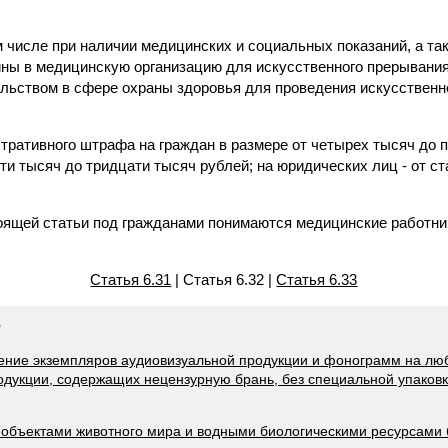
м числе при наличии медицинских и социальных показаний, а та
ы в медицинскую организацию для искусственного прерывания
льством в сфере охраны здоровья для проведения искусственн
ративного штрафа на граждан в размере от четырех тысяч до п
ти тысяч до тридцати тысяч рублей; на юридических лиц - от ст
оящей статьи под гражданами понимаются медицинские работни
Статья 6.31
| Статья 6.32 |
Статья 6.33
Ф
нение экземпляров аудиовизуальной продукции и фонограмм на лю
одукции, содержащих нецензурную брань, без специальной упаковки
е объектами животного мира и водными биологическими ресурсами