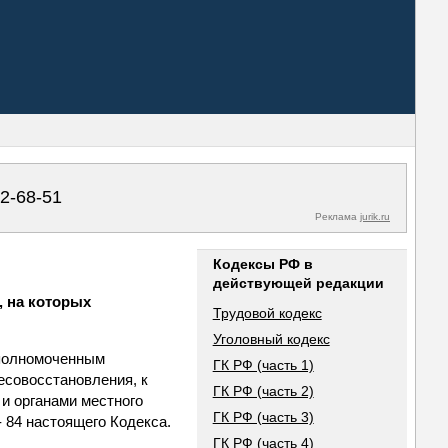
02-68-51
Реклама
jurik.ru
Кодексы РФ в
действующей редакции
, на которых
Трудовой кодекс
Уголовный кодекс
уполномоченным
ГК РФ (часть 1)
есовосстановления, к
ГК РФ (часть 2)
и органами местного
ГК РФ (часть 3)
 84 настоящего Кодекса.
ГК РФ (часть 4)