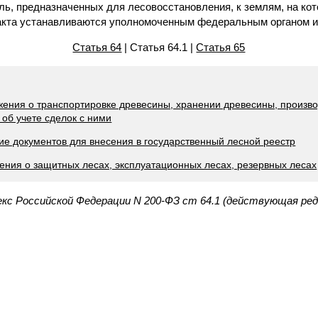
ль, предназначенных для лесовосстановления, к землям, на ко
акта устанавливаются уполномоченным федеральным органом и
Статья 64
| Статья 64.1 |
Статья 65
жения о транспортировке древесины, хранении древесины, произво
об учете сделок с ними
ие документов для внесения в государственный лесной реестр
ения о защитных лесах, эксплуатационных лесах, резервных лесах
екс Российской Федерации N 200-ФЗ ст 64.1 (действующая ред