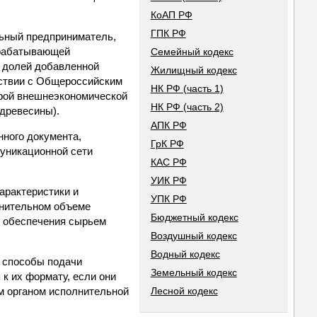
КоАП РФ
ГПК РФ
льный предприниматель,
ерабатывающей
Семейный кодекс
й долей добавленной
Жилищный кодекс
тствии с Общероссийским
НК РФ (часть 1)
урой внешнеэкономической
НК РФ (часть 2)
 древесины).
АПК РФ
нного документа,
ГрК РФ
уникационной сети
КАС РФ
УИК РФ
арактеристики и
УПК РФ
лнительном объеме
Бюджетный кодекс
ях обеспечения сырьем
Воздушный кодекс
Водный кодекс
и способы подачи
Земельный кодекс
 к их формату, если они
 органом исполнительной
Лесной кодекс