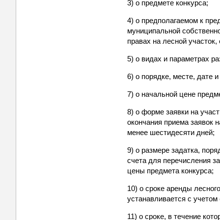
3) о предмете конкурса;
4) о предполагаемом к пр
муниципальной собственно
правах на лесной участок,
5) о видах и параметрах р
6) о порядке, месте, дате
7) о начальной цене предм
8) о форме заявки на участ
окончания приема заявок н
менее шестидесяти дней;
9) о размере задатка, пор
счета для перечисления за
цены предмета конкурса;
10) о сроке аренды лесног
устанавливается с учетом 
11) о сроке, в течение ко