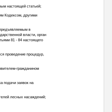
нным настоящей статьей;
щим Кодексом, другими
, предъявляемым в
ударственной власти, орган
тьями 81 - 84 настоящего
тся проведение процедур,
аявителем-гражданином
ка подачи заявок на
ателей лесных насаждений;