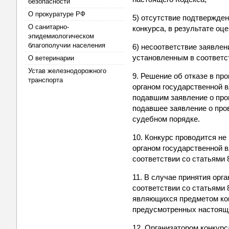
безопасности
О прокуратуре РФ
5) отсутствие подтвержде
О санитарно-
конкурса, в результате оц
эпидемиологическом
благополучии населения
6) несоответствие заявлен
установленным в соответст
О ветеринарии
Устав железнодорожного
9. Решение об отказе в пр
транспорта
органом государственной 
подавшим заявление о пров
подавшее заявление о пров
судебном порядке.
10. Конкурс проводится не
органом государственной 
соответствии со статьями 
11. В случае принятия орг
соответствии со статьями 
являющихся предметом кон
предусмотренных настоящи
12. Организатором конкурс