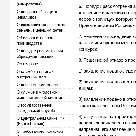
(банкротстве)
6. Порядок рассмотрения з
О социальной защите
древесине и наличия на т
инвалидов
лесов в границах которых
О ежемесячных выплатах
Правительством Российск
семьям, имеющим детей
7. Решение о проведении к
Об исполнительном
власти или органом местно
производстве
конкурса.
О порядке рассмотрения
обращений граждан
8. Решение об отказе в пр
Об обороне
1) заявление подано лицо
О службе в органах
внутренних дел
2) заявление подано в от
О военном положении
лицам;
О службе в уголовно-
исполнительной системе
3) заявление подано в отн
О государственной
законодательством Россий
гражданской службе
4) отсутствие на террито
О Центральном банке РФ
использования лесов в гр
(Банке России)
направившего заявление о 
О требованиях пожарной
настоящего Кодекса;