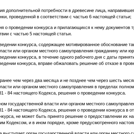
ния дополнительной потребности в древесине лица, направивше
енки, проведенной в соответствии с частью 6 настоящей статьи;
ия о проведении конкурса и прилагающихся к нему документов 
вии с частью 5 настоящей статьи.
оведении конкурса, содержащее мотивированное обоснование так
власти или органом местного самоуправления гражданину или ю
едении конкурса, в течение одного рабочего дня с даты приняти
едении конкурса, вправе обжаловать решение об отказе в пров
 ранее чем через два месяца и не позднее чем через шесть мес
власти или органом местного самоуправления в пределах полно
81 - 84 настоящего Кодекса, решения о проведении конкурса.
аном государственной власти или органом местного самоуправл
81 - 84 настоящего Кодекса, решения о проведении конкурса в 
курса, не может быть принято решение о предоставлении их на
м Кодексом, и в ином порядке, кроме предусмотренного настоя
а выступает орган государственной власти или орган местного 