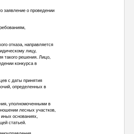
го заявление о проведении
требованиям,
ого отказа, направляется
ридическому лицу,
я такого решения. Лицо,
едении конкурса в
яцев с даты принятия
мочий, определенных в
ения, уполномоченными в
отношении лесных участков,
 иных основаниях,
щей статьей.
самоуправления,