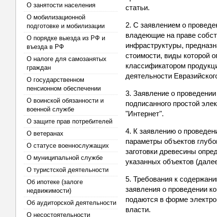
О занятости населения
статьи.
О мобилизационной
2. С заявлением о провед
подготовке и мобилизации
владеющие на праве собст
О порядке выезда из РФ и
инфраструктуры, предназн
въезда в РФ
стоимости, виды которой 
О налоге для самозанятых
классификатором продукци
граждан
деятельности Евразийского
О государственном
пенсионном обеспечении
3. Заявление о проведении
О воинской обязанности и
подписанного простой эле
военной службе
"Интернет".
О защите прав потребителей
4. К заявлению о проведе
О ветеранах
параметры объектов глубо
О статусе военнослужащих
заготовки древесины опред
О муниципальной службе
указанных объектов (далее
О туристской деятельности
5. Требования к содержани
Об ипотеке (залоге
заявления о проведении ко
недвижимости)
подаются в форме электр
Об аудиторской деятельности
власти.
О несостоятельности