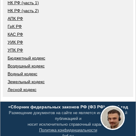
НК РФ (часть 1)
НК РФ (часть 2)
АПК РФ
ГрК РФ
КАС РФ
УИК РФ
УПК РФ
Бюджетный кодекс
Воздушный кодекс
Водный кодекс
Земельный кодекс
Лесной кодекс
«Сборник федеральных законов РФ (ФЗ РФ)», 2026 год
Размещение документов на сайте не является их официальной
публикацией и
носит исключительно справочный характер
Политика конфиденциальности
fzrf.su