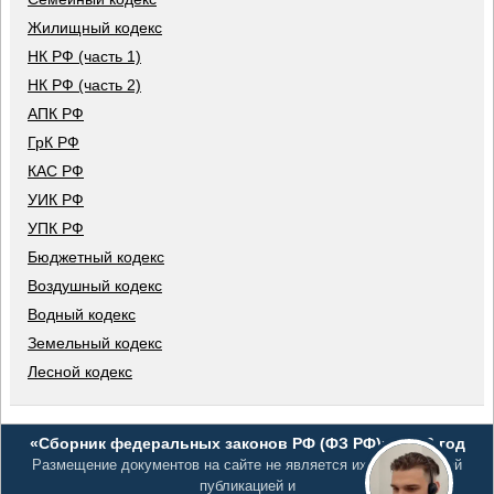
Жилищный кодекс
НК РФ (часть 1)
НК РФ (часть 2)
АПК РФ
ГрК РФ
КАС РФ
УИК РФ
УПК РФ
Бюджетный кодекс
Воздушный кодекс
Водный кодекс
Земельный кодекс
Лесной кодекс
«Сборник федеральных законов РФ (ФЗ РФ)», 2026 год
Размещение документов на сайте не является их официальной
публикацией и