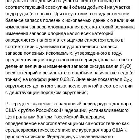
результате его добычи на участке недр (в тоннах) на
соответствующий совокупный объем добытой на участке
недр руды (в тоннах). При отсутствии в государственном
балансе запасов полезных ископаемых данных о величине
изменения запасов хлорида калия всех категорий величина
изменения запасов хлорида калия всех категорий
определяется налогоплательщиком самостоятельно в
соответствии с данными государственного баланса
запасов полезных ископаемых, утвержденного в году,
предшествующем году налогового периода, как частное от
деления величины изменения запасов оксида калия (K
O)
2
всех категорий в результате его добычи на участке недр (в
тоннах) на коэффициент 0,6317. Значение показателя С
ОК
округляется до пятого знака после запятой в соответствии
с действующим порядком округления;
Р - среднее значение за налоговый период курса доллара
США к рублю Российской Федерации, устанавливаемого
Центральным банком Российской Федерации,
определяемое налогоплательщиком самостоятельно как
среднеарифметическое значение курса доллара США к
рублю Российской Федерации, устанавливаемого