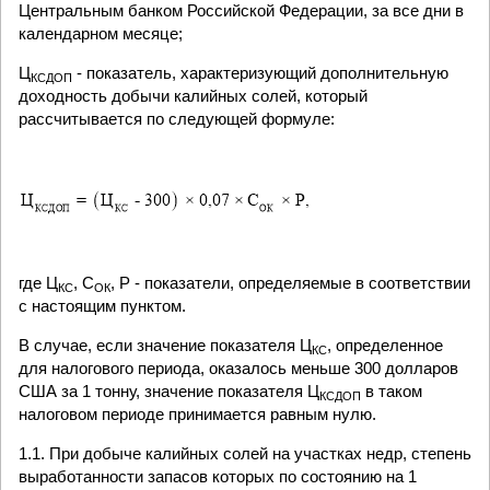
Центральным банком Российской Федерации, за все дни в
календарном месяце;
Ц
- показатель, характеризующий дополнительную
КСДОП
доходность добычи калийных солей, который
рассчитывается по следующей формуле:
где Ц
, С
, Р - показатели, определяемые в соответствии
КС
ОК
с настоящим пунктом.
В случае, если значение показателя Ц
, определенное
КС
для налогового периода, оказалось меньше 300 долларов
США за 1 тонну, значение показателя Ц
в таком
КСДОП
налоговом периоде принимается равным нулю.
1.1. При добыче калийных солей на участках недр, степень
выработанности запасов которых по состоянию на 1