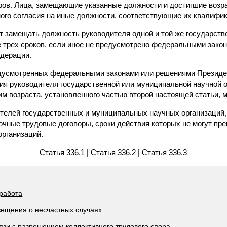
ров. Лица, замещающие указанные должности и достигшие возра
ного согласия на иные должности, соответствующие их квалифи
ет замещать должность руководителя одной и той же государст
е трех сроков, если иное не предусмотрено федеральными зако
дерации.
едусмотренных федеральными законами или решениями Президе
ия руководителя государственной или муниципальной научной о
м возраста, установленного частью второй настоящей статьи, 
телей государственных и муниципальных научных организаций,
чные трудовые договоры, сроки действия которых не могут пр
организаций.
Статья 336.1
| Статья 336.2 |
Статья 336.3
 работа
вещения о несчастных случаях
вязи с разрешением коллективного трудового спора