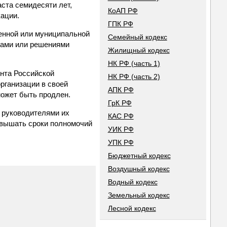
ста семидесяти лет,
КоАП РФ
кации.
ГПК РФ
венной или муниципальной
Семейный кодекс
нами или решениями
Жилищный кодекс
НК РФ (часть 1)
нта Российской
НК РФ (часть 2)
рганизации в своей
АПК РФ
может быть продлен.
ГрК РФ
 руководителями их
КАС РФ
евышать сроки полномочий
УИК РФ
УПК РФ
Бюджетный кодекс
Воздушный кодекс
Водный кодекс
Земельный кодекс
Лесной кодекс