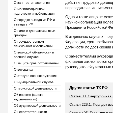
действия трудовых догово
О занятости населения
переводятся с их письмен
О мобилизационной
подготовке и мобилизации
Одно и то же лицо не мож
О порядке выезда из РФ и
научной организации боле
въезда в РФ
Президента Российской Фе
О налоге для самозанятых
граждан
В отдельных случаях, пр
О государственном
Федерации, срок пребыван
пенсионном обеспечении
должности по достижении и
О воинской обязанности и
С заместителями руководи
военной службе
филиалов заключаются сро
О защите прав потребителей
руководителей указанных 
О ветеранах
О статусе военнослужащих
О муниципальной службе
Другие статьи ТК РФ
О туристской деятельности
Об ипотеке (залоге
Статья 99. Сверхурочная
недвижимости)
Статья 228.1. Порядок из
Об аудиторской деятельности
О несостоятельности
Статья 405. Гарантии в с