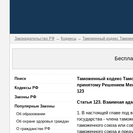
Законодательство РФ
→
Кодексы
→
Таможенный кодекс Таможе
Беспла
Таможенный кодекс Тамо
Поиск
принятому Решением Межг
Кодексы РФ
123
Законы РФ
Статья 123. Взаимная а
Популярные Законы
1. В настоящей главе под
Об образовании
государства - члена тамож
Об охране здоровья граждан
таможенного союза или со
О гражданстве РФ
таможенного союза и пред