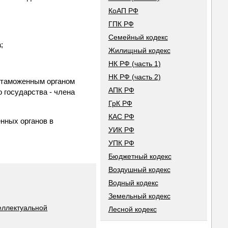
КоАП РФ
ГПК РФ
Семейный кодекс
;
Жилищный кодекс
НК РФ (часть 1)
НК РФ (часть 2)
 таможенным органом
АПК РФ
о государства - члена
ГрК РФ
КАС РФ
нных органов в
УИК РФ
УПК РФ
Бюджетный кодекс
Воздушный кодекс
Водный кодекс
Земельный кодекс
еллектуальной
Лесной кодекс