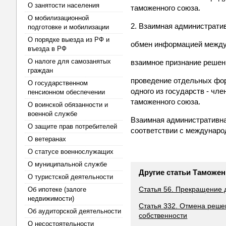
О занятости населения
таможенного союза.
О мобилизационной
2. Взаимная администрати
подготовке и мобилизации
О порядке выезда из РФ и
обмен информацией между 
въезда в РФ
О налоге для самозанятых
взаимное признание решен
граждан
проведение отдельных фор
О государственном
одного из государств - чл
пенсионном обеспечении
таможенного союза.
О воинской обязанности и
военной службе
Взаимная административна
О защите прав потребителей
соответствии с междунаро
О ветеранах
О статусе военнослужащих
О муниципальной службе
Другие статьи Таможен
О туристской деятельности
Статья 56. Прекращение 
Об ипотеке (залоге
недвижимости)
Статья 332. Отмена реше
Об аудиторской деятельности
собственности
О несостоятельности