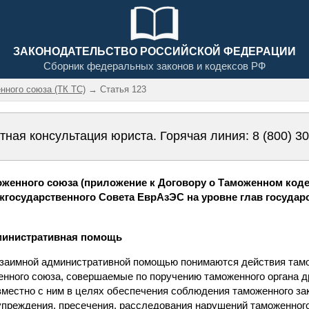
ЗАКОНОДАТЕЛЬСТВО РОССИЙСКОЙ ФЕДЕРАЦИИ
Сборник федеральных законов и кодексов РФ
нного союза (ТК ТС)
→ Статья 123
тная консультация юриста. Горячая линия:
8 (800) 3
женного союза (приложение к Договору о Таможенном коде
осударственного Совета ЕврАзЭС на уровне глав государств 
дминистративная помощь
 взаимной административной помощью понимаются действия тамо
енного союза, совершаемые по поручению таможенного органа др
вместно с ним в целях обеспечения соблюдения таможенного за
упреждения, пресечения, расследования нарушений таможенног