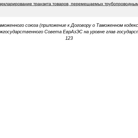
декларирование транзита товаров, перемещаемых трубопроводным
моженного союза (приложение к Договору о Таможенном кодек
государственного Совета ЕврАзЭС на уровне глав государств
123