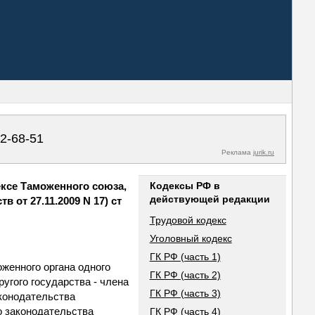
02-68-51
Реклама
jurik.ru
ксе Таможенного союза,
Кодексы РФ в
действующей редакции
от 27.11.2009 N 17) ст
Трудовой кодекс
Уголовный кодекс
ГК РФ (часть 1)
женного органа одного
ГК РФ (часть 2)
угого государства - члена
ГК РФ (часть 3)
конодательства
о законодательства
ГК РФ (часть 4)