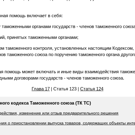
вная помощь включает в себя:
таможенными органами государств - членов таможенного союза
ий, принятых таможенными органами;
м таможенного контроля, установленных настоящим Кодексом,
енов таможенного союза по поручению таможенного органа другог
я помощь может включать и иные виды взаимодействия таможе
дными договорами государств - членов таможенного союза.
Глава 17
| Статья 123 |
Статья 124
ного кодекса Таможенного союза (ТК ТС)
действия, изменение или отзыв предварительного решения
ния о приостановлении выпуска товаров, содержащих объекты инт